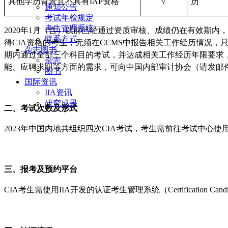
其他学历背景且不具有IAP资格
√
历
通知公告
考试年检规定
考生管理系统
2020年1月（含）以前已经通过资质审核、成绩仍在有效期内，即在IIA认证考生
联系方式
得CIA资格的考生，无须在CCMS中报告相关工作经历情况，
杂志图书
期内通过全部三个科目的考试，并达成相关工作经历年限要求
杂志
能、应聘求职等方面的需求，可向中国内部审计协会（请发邮
图书
国际资讯
IIA资讯
研究成果
二、考试次数及形式
2023年中国内地共组织四次CIA考试，考生需前往考试中心使
三、报考及预约平台
CIA考生需使用IIA开发的认证考生管理系统（Certification C