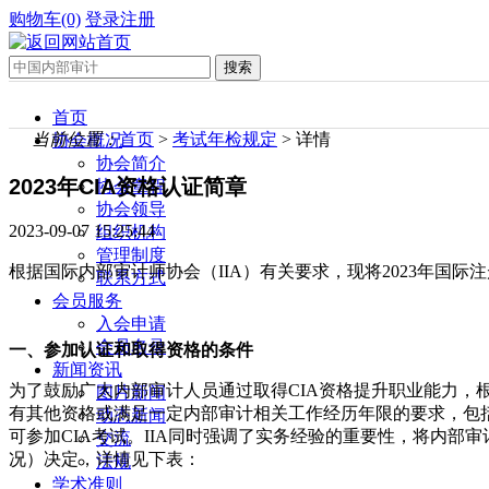
购物车(0)
登录
注册
首页
当前位置：
首页
>
考试年检规定
> 详情
协会概况
协会简介
2023年CIA资格认证简章
协会章程
协会领导
2023-09-07 15:25:44
组织机构
管理制度
根据国际内部审计师协会（IIA）有关要求，现将2023年国际
联系方式
会员服务
入会申请
会员名录
一、参加认证和取得资格的条件
新闻资讯
为了鼓励广大内部审计人员通过取得CIA资格提升职业能力，
图片新闻
有其他资格或满足一定内部审计相关工作经历年限的要求，包
动态新闻
可参加CIA考试。IIA同时强调了实务经验的重要性，将内部
交流
况）决定，详情见下表：
法规
学术准则