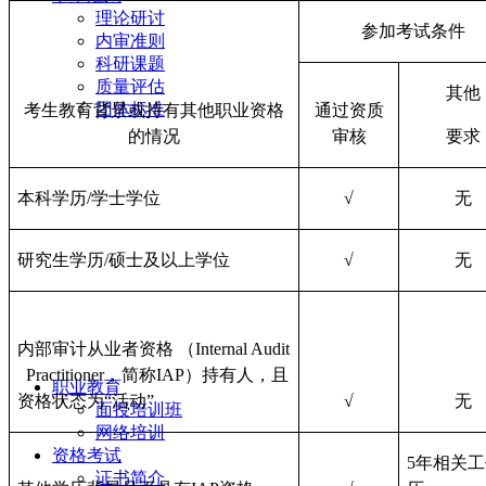
理论研讨
参加考试条件
内审准则
科研课题
质量评估
其他
团体标准
考生教育背景或持有其他职业资格
通过资质
的情况
审核
要求
本科学历/学士学位
√
无
研究生学历/硕士及以上学位
√
无
内部审计从业者资格 （Internal Audit
Practitioner，简称IAP）持有人，且
职业教育
资格状态为“活动”
√
无
面授培训班
网络培训
资格考试
5年相关
证书简介