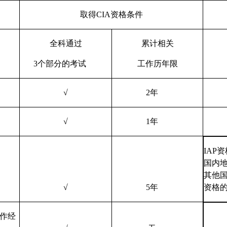
取得CIA资格条件
全科通过
累计相关
3个部分的考试
工作历年限
√
2年
√
1年
IAP
国内
其他
√
5年
资格
工作经