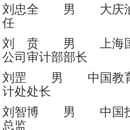
刘忠全 男 大庆油
任
刘 贲 男 上海国
公司审计部部长
刘罡 男 中国教育
计处处长
刘智博 男 中国投
总监