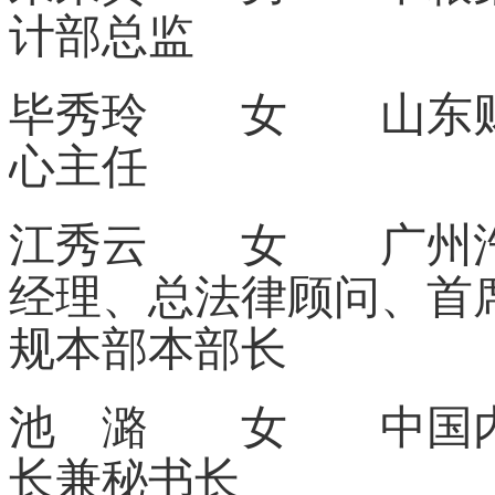
计部总监
毕秀玲 女 山东财
心主任
江秀云 女 广州汽
经理、总法律顾问、首
规本部本部长
池 潞 女 中国内
长兼秘书长