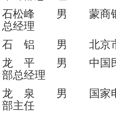
石松峰 男 蒙商银
总经理
石 铝 男 北京市
龙 平 男 中国民
部总经理
龙 泉 男 国家电
部主任