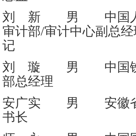
刘 新 男 中国人
审计部/审计中心副总
记
刘 璇 男 中国铁
部总经理
安广实 男 安徽省
书长