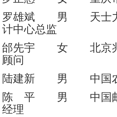
罗雄斌 男 天士力
计中心总监
邰先宇 女 北京兆
顾问
陆建新 男 中国农
陈 平 男 中国邮
经理