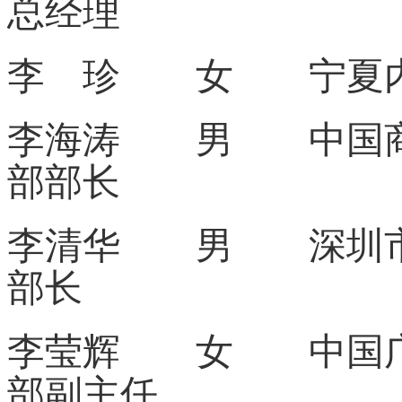
总经理
李 珍 女 宁夏内
李海涛 男 中国商
部部长
李清华 男 深圳市
部长
李莹辉 女 中国广
部副主任