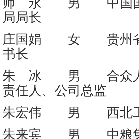
师 永 男 中国国
局局长
庄国娟 女 贵州省
书长
朱 冰 男 合众人
责任人、公司总监
朱宏伟 男 西北工
朱来宾 男 中粮集