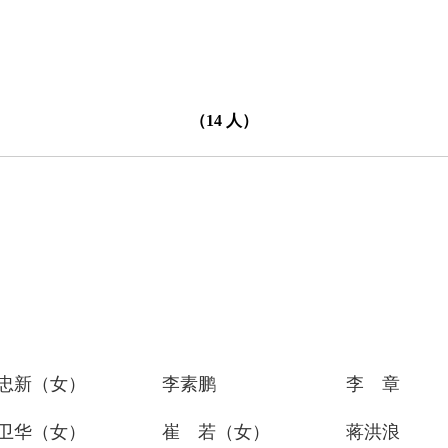
（14 人）
忠新（女）
李素鹏
李 章
卫华（女）
崔 若（女）
蒋洪浪