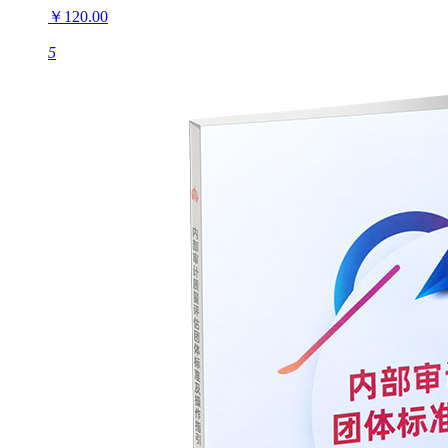
￥120.00
5