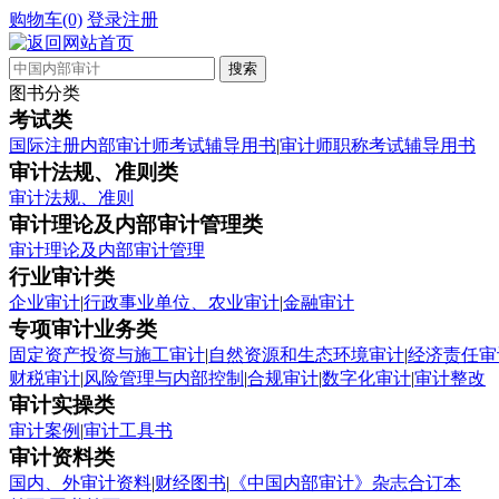
购物车(0)
登录
注册
图书分类
考试类
国际注册内部审计师考试辅导用书
|
审计师职称考试辅导用书
审计法规、准则类
审计法规、准则
审计理论及内部审计管理类
审计理论及内部审计管理
行业审计类
企业审计
|
行政事业单位、农业审计
|
金融审计
专项审计业务类
固定资产投资与施工审计
|
自然资源和生态环境审计
|
经济责任审
财税审计
|
风险管理与内部控制
|
合规审计
|
数字化审计
|
审计整改
审计实操类
审计案例
|
审计工具书
审计资料类
国内、外审计资料
|
财经图书
|
《中国内部审计》杂志合订本