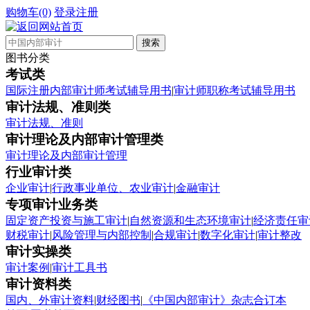
购物车(0)
登录
注册
图书分类
考试类
国际注册内部审计师考试辅导用书
|
审计师职称考试辅导用书
审计法规、准则类
审计法规、准则
审计理论及内部审计管理类
审计理论及内部审计管理
行业审计类
企业审计
|
行政事业单位、农业审计
|
金融审计
专项审计业务类
固定资产投资与施工审计
|
自然资源和生态环境审计
|
经济责任审
财税审计
|
风险管理与内部控制
|
合规审计
|
数字化审计
|
审计整改
审计实操类
审计案例
|
审计工具书
审计资料类
国内、外审计资料
|
财经图书
|
《中国内部审计》杂志合订本