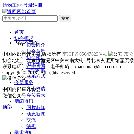
购物车(0)
登录
注册
首页
协会概况
内容不存在!
协会简介
协会章程
中国内部审计协会.版权所有
京ICP备05047823号-1
京公网
协会领导
协会地址：北京市海淀区中关村南大街1号北京友谊宾馆嘉宾楼一层
组织机构
联系电话：
点击查看
电子邮箱：xuanchuan@ciia.com.cn
管理制度
Copyright © 2018 . All rights reserved
联系方式
会员服务
入会申请
中国内部审计协会
会员名录
微信公众号
新闻资讯
顶部
图片新闻
动态新闻
交流
法规
学术准则