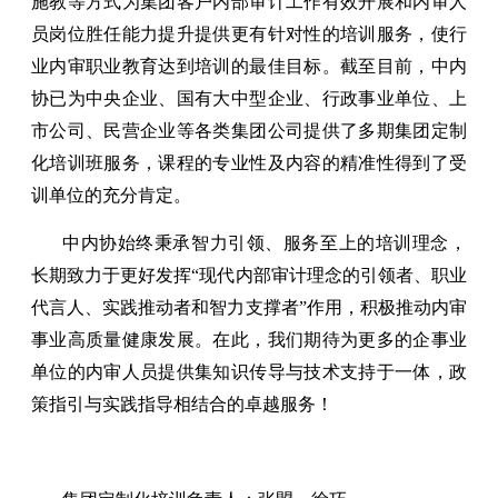
施教等方式为集团客户内部审计工作有效开展和内审人
员岗位胜任能力提升提供更有针对性的培训服务，使行
业内审职业教育达到培训的最佳目标。截至目前，中内
协已为中央企业、国有大中型企业、行政事业单位、上
市公司、民营企业等各类集团公司提供了多期集团定制
化培训班服务，课程的专业性及内容的精准性得到了受
训单位的充分肯定。
中内协始终秉承智力引领、服务至上的培训理念，
长期致力于更好发挥“现代内部审计理念的引领者、职业
代言人、实践推动者和智力支撑者”作用，积极推动内审
事业高质量健康发展。在此，我们期待为更多的企事业
单位的内审人员提供集知识传导与技术支持于一体，政
策指引与实践指导相结合的卓越服务！