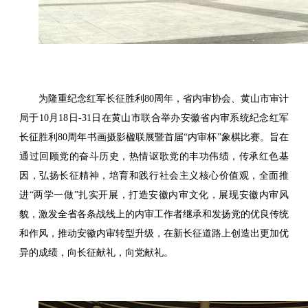
为隆重纪念红军长征胜利80周年，省内审协会、黄山市审计
局于10月18日-31日在黄山市联合举办安徽省内审系统纪念红军
长征胜利80周年书画摄影楹联展暨首届“内审杯”象棋比赛。旨在
通过回顾党的奋斗历史，热情讴歌党的丰功伟绩，传承红色基
因，弘扬长征精神，培育和践行社会主义核心价值观，全面推
进“两学一做”扎实开展，打造安徽内审文化，展现安徽内审风
貌，激发全省各条战线上的内审工作者继承和发扬党的优良传统
和作风，推动安徽内审转型升级，在新长征道路上创造出更加优
异的成绩，向长征献礼，向党献礼。