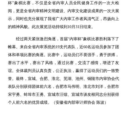
杯”象棋比赛，不仅是全省内审人员全民健身工作的一次大检
阅，更是全省内审精神文明建设、内审文化建设成果的一次大展
示，同时也充分展现了我省广大内审工作者风清气正，昂扬向上
的精神风貌。此次展览活动持续到10月31日结束。
经过两天紧张激烈角逐，首届“内审杯”象棋比赛胜利落下了
帷幕。来自全省内审系统的19支代表队，近60名运动员参加了团
体和单项比赛的角逐。比赛中，运动员们不畏强手，勇于拼搏，
赛出了水平，赛出了风格，通过比赛，交流了感情，增进了友
谊。全体裁判员认真负责，公正执法，赢得了运动员们的一致赞
誉。最终，宣城、合肥、淮北、芜湖、池州、铜陵市内审协会代
表队分别获得团体前六名，合肥市马伟明、淮北市刘洋，合肥市
宋宇勇、蚌埠市王勇、宣城市汪镭、宣城市谈友根同志分别获得
个人前六名的优异成绩。（安徽省内部审计师协会 陈波）