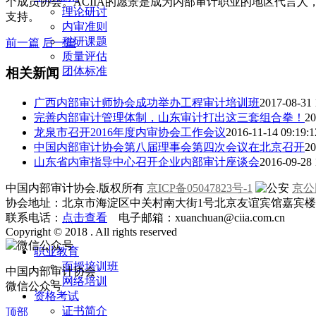
个成员协会。ACIIA的愿景是成为内部审计职业的地区代言
理论研讨
支持。
内审准则
科研课题
前一篇
后一篇
质量评估
团体标准
相关新闻
广西内部审计师协会成功举办工程审计培训班
2017-08-31 
完善内部审计管理体制，山东审计打出这三套组合拳！
20
龙泉市召开2016年度内审协会工作会议
2016-11-14 09:19:1
中国内部审计协会第八届理事会第四次会议在北京召开
20
山东省内审指导中心召开企业内部审计座谈会
2016-09-28 
中国内部审计协会.版权所有
京ICP备05047823号-1
京公网
协会地址：北京市海淀区中关村南大街1号北京友谊宾馆嘉宾楼一层
联系电话：
点击查看
电子邮箱：xuanchuan@ciia.com.cn
Copyright © 2018 . All rights reserved
职业教育
面授培训班
中国内部审计协会
网络培训
微信公众号
资格考试
证书简介
顶部