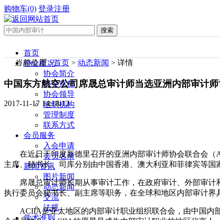
购物车(0)
登录
注册
首页
当前位置：
首页
>
动态新闻
> 详情
协会概况
协会简介
中国东方航空公司席晟总审计师当选亚洲内部审计师
协会章程
协会领导
2017-11-17 14:18:12
组织机构
管理制度
联系方式
会员服务
入会申请
在近日于印度新德里召开的亚洲内部审计师协会联合会（ACI
会员名录
主席、秘书长、司库分别由中国香港、澳大利亚和菲律宾等国
新闻资讯
图片新闻
席晟总审计师长期从事审计工作，在政府审计、外部审计和内
动态新闻
执行委员会秘书长、副主席等职务，在全球和地区内部审计界
交流
法规
ACIIA是亚太地区的内部审计职业组织联合会，由中国内
学术准则