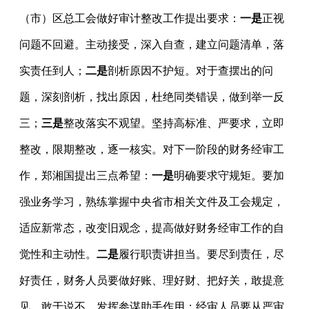
（市）区总工会做好审计整改工作提出要求：
一是
正视
问题不回避。主动接受，深入自查，建立问题清单，落
实责任到人；
二是
剖析原因不护短。对于查摆出的问
题，深刻剖析，找出原因，杜绝同类错误，做到举一反
三；
三是
整改落实不观望。坚持高标准、严要求，立即
整改，限期整改，逐一核实。对下一阶段的财务经审工
作，郑湘国提出三点希望：
一是
明确要求守规矩。要加
强业务学习，熟练掌握中央省市相关文件及工会规定，
适应新常态，改变旧观念，提高做好财务经审工作的自
觉性和主动性。
二是
履行职责讲担当。要尽到责任，尽
好责任，财务人员要做好账、理好财、把好关，敢提意
见，敢于说不，发挥参谋助手作用；经审人员要从严审