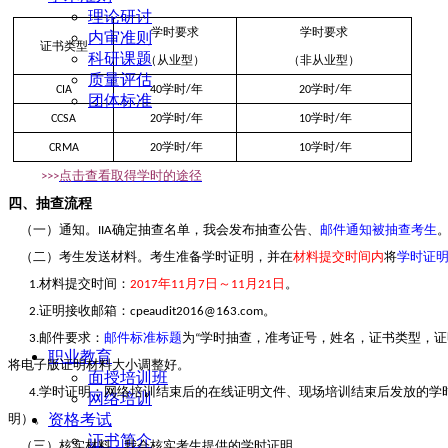
理论研讨
学时要求
学时要求
内审准则
证书类型
科研课题
（从业型）
（非从业型）
质量评估
学时
年
学时
年
CIA
40
/
20
/
团体标准
学时
年
学时
年
CCSA
20
/
10
/
学时
年
学时
年
CRMA
20
/
10
/
点击查看取得学时的途径
>>>
四、抽查流程
（一）通知。
确定抽查名单，我会发布抽查公告、
邮件通知被抽查考生
IIA
（二）考生发送材料。考生准备学时证明，并在
材料提交时间内
将
学时证
材料提交时间：
年
月
日～
月
日
。
1.
2017
11
7
11
21
证明接收邮箱：
。
2.
cpeaudit2016@163.com
邮件要求：
邮件标准标题
为
学时抽查，准考证号，姓名，证书类型，证
3.
“
职业教育
将电子版证明材料大小调整好。
面授培训班
学时证明：网络培训结束后的在线证明文件、现场培训结束后发放的学
4.
网络培训
资格考试
明）。
证书简介
（三）核实材料。我会核实考生提供的学时证明。