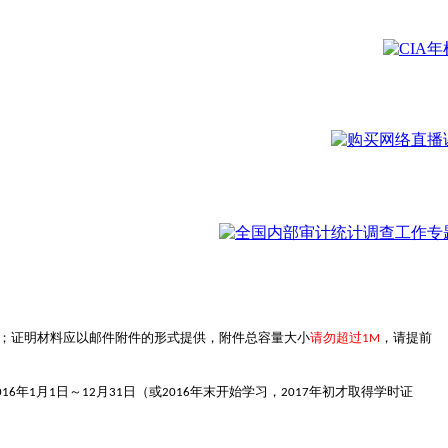
；证明材料应以邮件附件的形式提供，附件总容量大小
请勿超过
，请提前
1M
年
月
日～
月
日（或
年末开始学习，
年初才取得学时证
016
1
1
12
31
2016
2017