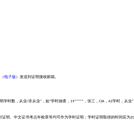
。
明
（
电子版
）发送到证明接收邮箱。
明学时数，从业
非从业
，
如
学时抽查，
，张三，
，
学时，从业
/
”
“
19*****
CIA
42
”
时证明、中文证书考点年检章等均可作为学时证明；学时证明取得的时间应为
2