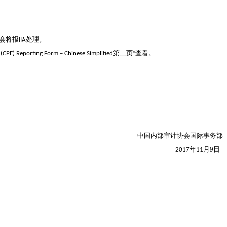
会将报
处理。
IIA
第二页
查看。
(CPE) Reporting Form – Chinese Simplified
”
中国内部审计协会国际事务部
年
月
9
日
2017
11