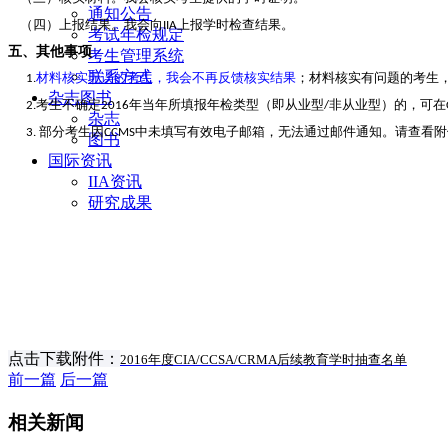
通知公告
（四）上报结果。我会向
上报学时检查结果。
IIA
考试年检规定
五、其他事项
考生管理系统
联系方式
材料核实无误的考生，我会不再反馈核实结果
；材料核实有问题的考生
1.
杂志图书
考生不确定
年当年所填报年检类型（即从业型
非从业型）的，可在
2.
2016
/
杂志
部分考生因
中未填写有效电子邮箱，无法通过邮件通知。请查看附
3.
CCMS
图书
国际资讯
IIA资讯
研究成果
点击下载附件：
2016年度CIA/CCSA/CRMA后续教育学时抽查名单
前一篇
后一篇
相关新闻