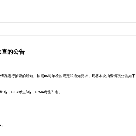
行抽查的公告
时情况进行抽查的通知。按照
对年检的规定和通知要求，现将本次抽查情况公告如下
IIA
名，
考生
名，
考生
21
名。
81
CCSA
8
CRMA
数。