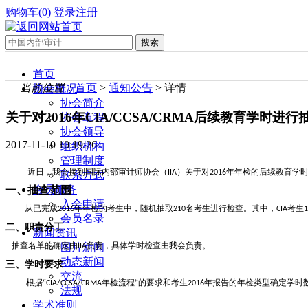
购物车(0)
登录
注册
首页
当前位置：
首页
>
通知公告
> 详情
协会概况
协会简介
关于对2016年CIA/CCSA/CRMA后续教育学时进
协会章程
协会领导
2017-11-10 10:19:26
组织机构
管理制度
近日，我会接到国际内部审计师协会（
）关于对
年年检的后续教育学
IIA
2016
联系方式
会员服务
一、抽查范围
入会申请
从已完成
年年检的考生中，随机抽取
名考生进行检查。其中，
考生
2016
210
CIA
1
会员名录
二、职责分工
新闻资讯
抽查名单的确定由
负责，具体学时检查由我会负责。
图片新闻
IIA
动态新闻
三、学时要求
交流
根据
年检流程
的要求和考生
年报告的年检类型确定学时
“CIA/CCSA/CRMA
”
2016
法规
学术准则