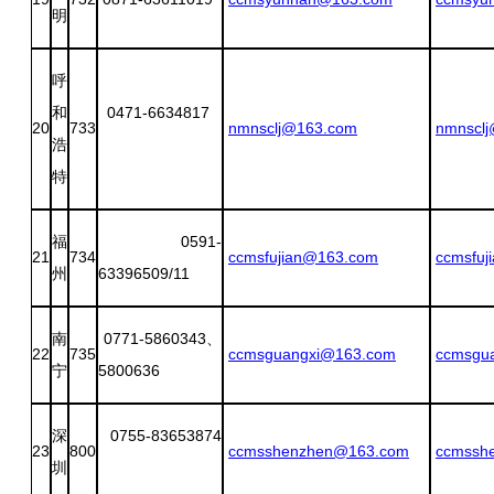
明
呼
和
0471-6634817
20
733
nmnsclj@163.com
nmnscl
浩
特
福
0591-
21
734
ccmsfujian@163.com
ccmsfuj
州
63396509/11
南
0771-5860343、
22
735
ccmsguangxi@163.com
ccmsgu
宁
5800636
深
0755-83653874
23
800
ccmsshenzhen@163.com
ccmssh
圳