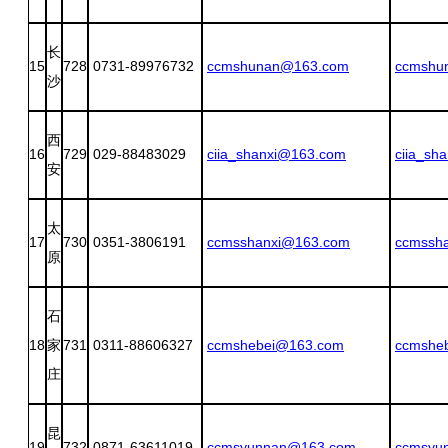
长
15
728
0731-89976732
ccmshunan@163.com
ccmshu
沙
西
16
729
029-88483029
ciia_shanxi@163.com
ciia_sh
安
太
17
730
0351-3806191
ccmsshanxi@163.com
ccmssh
原
石
18
家
731
0311-88606327
ccmshebei@163.com
ccmshe
庄
昆
19
732
0871-63611019
ccmsyunnan@163.com
ccmsyu