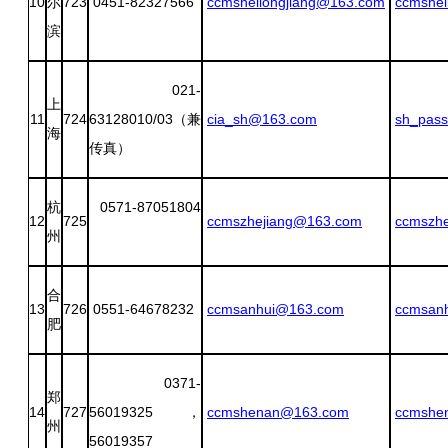
10
尔
723
0451-82327566
ccmsheilongjiang@163.com
ccmshei
滨
021-
上
11
724
63128010/03（兼
cia_sh@163.com
sh_pas
海
传真）
杭
0571-87051804
12
725
ccmszhejiang@163.com
ccmszh
州
合
13
726
0551-64678232
ccmsanhui@163.com
ccmsan
肥
0371-
郑
14
727
56019325，
ccmshenan@163.com
ccmshe
州
56019357