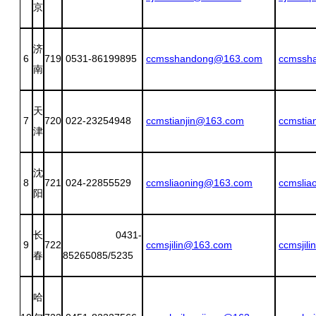
京
济
6
719
0531-86199895
ccmsshandong@163.com
ccmssh
南
天
7
720
022-23254948
ccmstianjin@163.com
ccmstia
津
沈
8
721
024-22855529
ccmsliaoning@163.com
ccmslia
阳
长
0431-
9
722
ccmsjilin@163.com
ccmsjil
春
85265085/5235
哈