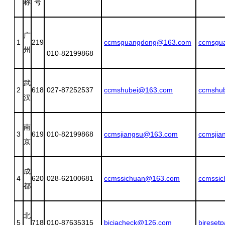
称
号
广
1
219
ccmsguangdong@163.com
ccmsgu
州
010-82199868
武
2
618
027-87252537
ccmshubei@163.com
ccmshu
汉
南
3
619
010-82199868
ccmsjiangsu@163.com
ccmsji
京
成
4
620
028-62100681
ccmssichuan@163.com
ccmssi
都
北
5
718
010-87635315
bjciacheck@126.com
bjreset