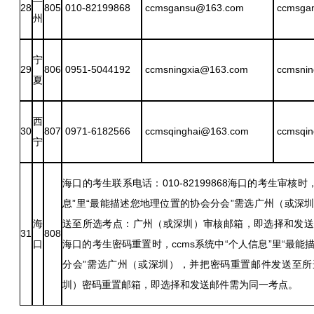
28
805
010-82199868
ccmsgansu@163.com
ccmsga
州
宁
29
806
0951-5044192
ccmsningxia@163.com
ccmsnin
夏
西
30
807
0971-6182566
ccmsqinghai@163.com
ccmsqin
宁
海口的考生联系电话：010-82199868海口的考生审核时
息”里“最能描述您地理位置的协会分会”需选广州（或深
海
送至所选考点：广州（或深圳）审核邮箱，即选择和发送
31
808
口
海口的考生密码重置时，ccms系统中“个人信息”里“最
分会”需选广州（或深圳），并把密码重置邮件发送至所
圳）密码重置邮箱，即选择和发送邮件需为同一考点。