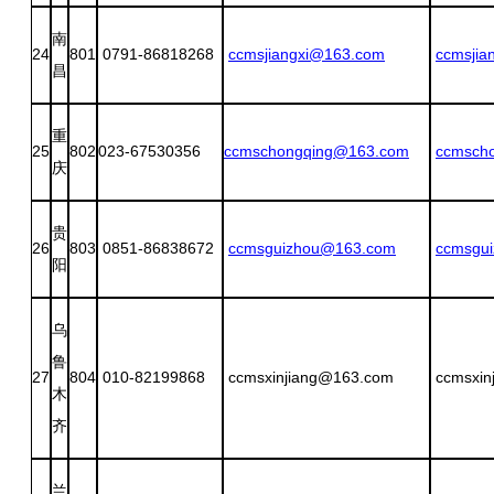
南
24
801
0791-86818268
ccmsjiangxi@163.com
ccmsjia
昌
重
25
802
023-67530356
ccmschongqing@163.com
ccmsch
庆
贵
26
803
0851-86838672
ccmsguizhou@163.com
ccmsgu
阳
乌
鲁
27
804
010-82199868
ccmsxinjiang@163.com
ccmsxin
木
齐
兰