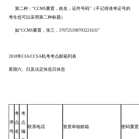
第二种：“CCMS重置，姓名，证件号码”（不记得准考证号的
考生也可以采用第二种标题）
如“CCMS重置，张三，370725198703221631”
2018年CIA/CCSA机考考点邮箱列表
星期六、日及法定休息日休息
考
考
序
点
点
联系电话
资质审核邮箱
密码重置
号
名
编