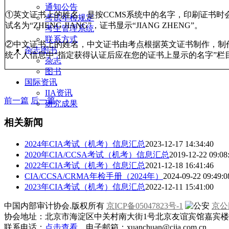
通知公告
①英文证书上的姓名，是按CCMS系统中的名字，印刷证书时
考试年检规定
试名为“ZHENG JIANG”，证书显示“JIANG ZHENG”。
考生管理系统
联系方式
②中文证书上的姓名，中文证书由考点根据英文证书制作，制作
杂志图书
统个人信息中“指定获得认证后应在您的证书上显示的名字”栏
杂志
图书
国际资讯
IIA资讯
前一篇
后一篇
研究成果
相关新闻
2024年CIA考试（机考）信息汇总
2023-12-17 14:34:40
2020年CIA/CCSA考试（机考）信息汇总
2019-12-22 09:08
2022年CIA考试（机考）信息汇总
2021-12-18 16:41:46
CIA/CCSA/CRMA年检手册（2024年）
2024-09-22 09:49:0
2023年CIA考试（机考）信息汇总
2022-12-11 15:41:00
中国内部审计协会.版权所有
京ICP备05047823号-1
京公网
协会地址：北京市海淀区中关村南大街1号北京友谊宾馆嘉宾楼一层
联系电话：
点击查看
电子邮箱：xuanchuan@ciia.com.cn