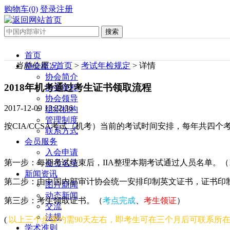
购物车(0)
登录
注册
首页
当前位置：
首页
>
考试年检规定
> 详情
协会概况
协会简介
2018年机考通过考生证书领取流程
协会章程
协会领导
2017-12-09 13:22:36
组织机构
管理制度
按CIA/CCSA考试（机考）当前的考试时间安排，每年共四
联系方式
会员服务
入会申请
第一步：每期考试结束后，IIA整理本期考试通过人员名单。（
会员名录
新闻资讯
第二步：由中国内部审计协会统一安排印制英文证书，证书印
图片新闻
动态新闻
第三步：考生领取证书。（
考点完成
、
考生领证
）
交流
法规
(
以上三个步骤约需90天左右，即考生可在三个月后可联系所
学术准则