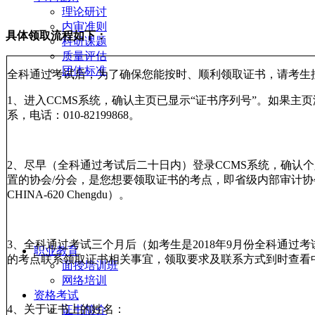
理论研讨
内审准则
具体领取流程如下：
科研课题
质量评估
团体标准
全科通过考试后，为了确保您能按时、顺利领取证书，请考生
1、进入CCMS系统，确认主页已显示“证书序列号”。如果主
系，电话：010-82199868。
2、尽早（全科通过考试后二十日内）登录CCMS系统，确认个人
置的协会/分会，是您想要领取证书的考点，即省级内部审计协
CHINA-620 Chengdu）。
3、全科通过考试三个月后（如考生是2018年9月份全科通过考
职业教育
的考点联系领取证书相关事宜，领取要求及联系方式到时查看
面授培训班
网络培训
资格考试
4、关于证书上的姓名：
证书简介