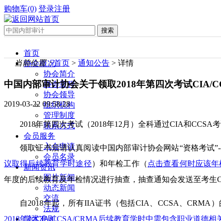
购物车(0)
登录
注册
首页
当前位置：
首页
>
通知公告
> 详情
协会概况
协会简介
中国内部审计协会关于领取2018年第四次考试CIA/C
协会章程
协会领导
2019-03-22 09:58:28
组织机构
管理制度
2018年第四次考试（2018年12月）全科通过CIA和
联系方式
会员服务
入会申请
领取证书后请认真阅读中国内部审计协会网站“资格考试”---
会员名录
议取得后续教育学时途径
）和年检工作（
点击查看何时应该年
新闻资讯
图片新闻
年度的后续教育及年检情况进行抽查，抽查通知会发送至考生C
动态新闻
交流
自2018年起，所有IIA证书（包括CIA、CCSA、
法规
学术准则
2018年起CIA/CCSA/CRMA后续教育学时中需包含职业道德