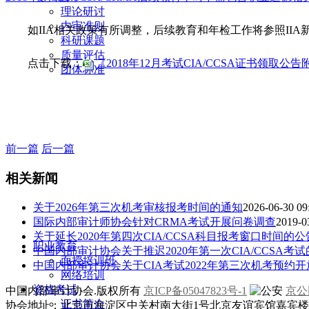
理论研讨
内审准则
如IIA相关政策有所调整，后续教育和年检工作将参照I
科研课题
质量评估
点击下载：
《2018年12月考试CIA/CCSA证书领取公告附
团体标准
前一篇
后一篇
相关新闻
关于2026年第三次机考审核报考时间的通知
2026-06-30 09
国际内部审计师协会针对CRMA考试开展问卷调查
2019-0
关于延长2020年第四次CIA/CCSA科目报考窗口时间的公
职业教育
中国内部审计协会关于推迟2020年第一次CIA/CCSA考
面授培训班
中国内部审计协会关于CIA考试2022年第三次机考预约
网络培训
资格考试
中国内部审计协会.版权所有
京ICP备05047823号-1
京公网
证书简介
协会地址：北京市海淀区中关村南大街1号北京友谊宾馆嘉宾楼一层