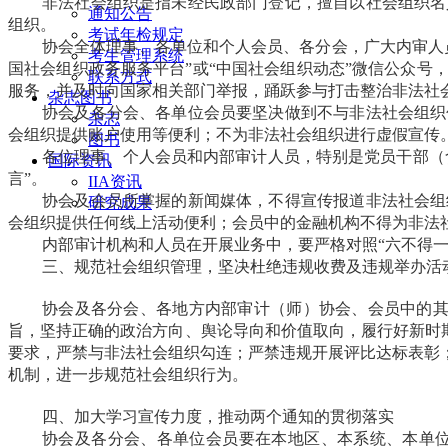
非法社会组织是指未经民政部门登记，擅自以社会组织名
通知公告
组织。
考试年检规定
协会全体理事、各单位和个人会员、各分会，广大内审人
考生管理系统
国社会组织政务服务平台”或“中国社会组织动态”微信公众
联系方式
服务，并及时向国家相关部门举报，踊跃参与打击整治非法社
杂志图书
协会及各分会、各单位会员要坚决做到不与非法社会组织
杂志
会组织提供账户使用等便利；不为非法社会组织进行虚假宣传
图书
各位理事、个人会员和内部审计人员，特别是党员干部（
国际资讯
言”。
IIA资讯
协会及会员所掌握的新闻媒体，不得宣传报道非法社会组
研究成果
会组织提供任何线上活动便利；会员中的金融机构不得为非法
内部审计机构和人员在开展业务中，要严格对照“六不得
三、规范社会组织管理，坚决杜绝违规收费及违规举办活
协会及各分会、各地方内部审计（师）协会、会员中的其
旨，坚持正确的政治方向、舆论导向和价值取向，履行好新时期
要求，严禁与非法社会组织勾连；严禁违规开展评比达标表彰
机制，进一步规范社会组织行为。
四、加大学习宣传力度，推动两个通知的贯彻落实
协会及各分会、各单位会员要在本地区、本系统、本单