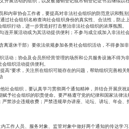
义开展活动的组织，以及被撤销登记或吊销登记证书后继续以
员和内审协会工作者，要提高对非法社会组织的防范意识和甄别
号，通过社会组织名称查询社会组织身份的真实性、合法性，防止
会组织行动，进一步营造好打击整治非法社会组织的浓厚氛围。
勾连开展活动或为其活动提供便利；不参与成立或加入非法社
。
含离退休干部）要依法依规参加各类社会组织活动，不得参加非法
织活动；协会及会员所经营管理的场所和公共服务设施不得为
社会组织活动提供便利。
一提高”要求，关注所在组织可能存在的问题，帮助组织完善相关
动
他社会组织，要认真学习贯彻两个通知精神，并结合开展庆祝建
赋予社会组织的职责使命。要严格遵守党的纪律和国家法律法规
；严禁涉企违规收费；严禁违规举办讲座、论坛、讲坛、年会、
位内工作人员、服务对象、监管对象中做好两个通知的传达学习