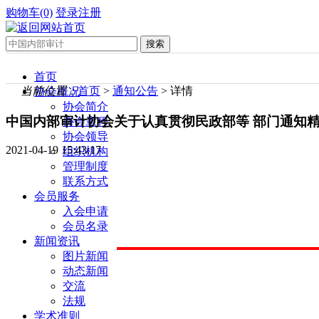
购物车(0)
登录
注册
首页
当前位置：
首页
>
通知公告
> 详情
协会概况
协会简介
中国内部审计协会关于认真贯彻民政部等 部门通知精
协会章程
协会领导
2021-04-19 15:43:17
组织机构
管理制度
联系方式
会员服务
入会申请
会员名录
新闻资讯
图片新闻
动态新闻
交流
法规
学术准则