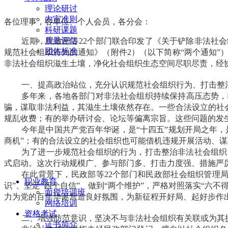
理论研讨
内审准则
各位理事，各单位、个人会员，各分会：
科研课题
质量评估
近期，民政部等22个部门联合印发了《关于铲除非法社
团体标准
规范社会组织行为的通知》（附件2）（以下简称“两个通知
非法社会组织滋生土壤，净化社会组织生态空间尽职尽责，经
一、提高政治站位，充分认识规范社会组织行为、打击整
多年来，各地各部门对非法社会组织持续保持高压态势，
骗，谋取非法利益，其滋生土壤依然存在。一些合法设立的社
规乱收费；有的举办研讨会、论坛等偏离宗旨。这些问题的发
今年是中国共产党百年华诞，是“十四五”规划开局之年，
商机”；有的合法设立的社会组织也可能借机违规开展活动、
为了进一步规范社会组织的行为，打击整治非法社会组织，
式启动。这次行动规模广、参与部门多、打击力度强、措施严
在此背景下，民政部等22个部门和民政部社会组织管理
职业教育
识”、坚定“四个自信”、做到“两个维护”，严格对照落实“六
面授培训班
力为党的百年华诞营造良好氛围，为新征程开好局、起好步作
网络培训
资格考试
二、增强防范意识，坚决不与非法社会组织有关联或为其
证书简介