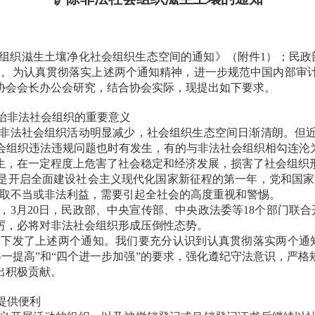
会组织滋生土壤净化社会组织生态空间的通知》（附件1）；民政
”）。为认真贯彻落实上述两个通知精神，进一步规范中国内部审
协会会长办公会研究，结合协会实际，现提出如下要求。
治非法社会组织的重要意义
非法社会组织活动明显减少，社会组织生态空间日渐清朗。但
会组织违法违规问题也时有发生，有的与非法社会组织相勾连沦为
生，在一定程度上危害了社会稳定和经济发展，损害了社会组织
是开启全面建设社会主义现代化国家新征程的第一年，党和国家
谋取不当或非法利益，需要引起全社会的高度重视和警惕。
3月20日，民政部、中央宣传部、中央政法委等18个部门联
厉，必将对非法社会组织形成压倒性态势。
局下发了上述两个通知。我们要充分认识到认真贯彻落实两个通
不得一提高”和“四个进一步加强”的要求，强化遵纪守法意识，
出积极贡献。
提供便利