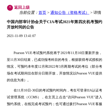
<
返回上级
当前位置：
首页
>
通知公告（资格考试）
> 详情
中国内部审计协会关于CIA考试2021年第四次机考预约
开放时间的公告
2021-11-09 13:41:07
Pearson VUE考试预约系统将于202
1
年
11
月
10
日重新开放，
至
1
1
月
30
日结束，已成功报考科目的考生，根据获得考试授权的
情况，可预约本年度
1
2
月和
2
022
年
3月两期考试的考位（部分考
场在考试期间仅在部分日期开放，开放情况以Pearson VUE提供
的信息为准）。
在11月10日-30日的考试预约时间内，考生可登录IIA认证考
试管理系统（CCMS），在主页上点击“访问Pearson VUE”进入
预约系统，在线完成考试预约；也可通过拨打Pearson VUE客服