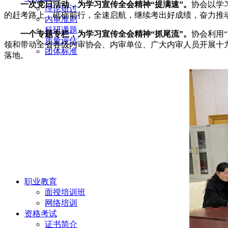
一次党日活动，为学习宣传全会精神“提满速”。
协会以学
理论研讨
的赶考路上，砥砺前行，全速启航，继续考出好成绩，奋力推
内审准则
科研课题
一个专题专栏，为学习宣传全会精神“抓尾流”。
协会利用
质量评估
领和带动全省各级内审协会、内审单位、广大内审人员开展
十
团体标准
落地。
职业教育
面授培训班
网络培训
资格考试
证书简介