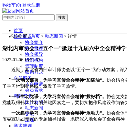
购物车(0)
登录
注册
首页
当前位置：
首页
>
动态新闻
> 详情
协会概况
协会简介
湖北内审协会：“五个一”掀起十九届六中全会精神
协会章程
协会领导
2022-01-06 15:22:37
组织机构
管理制度
近期，湖北省内部审计师协会以“五个一”为行动方案，深
联系方式
会员服务
一次动员部署，为学习宣传全会精神“加满油”。
协会结合
入会申请
了学习计划和路线，激发了学习热情。
会员名录
新闻资讯
一节生动党课，为学习宣传全会精神“拨好档”。
协会党支
图片新闻
党能取得伟大胜利的关键因素之一，要切实把作风建设作为管
动态新闻
一次集中学习，为学习宣传全会精神“添动力”。
协会全体
交流
省委宣讲团专家的专题辅导报告，系统深入地领会了全会精神
法规
学术准则