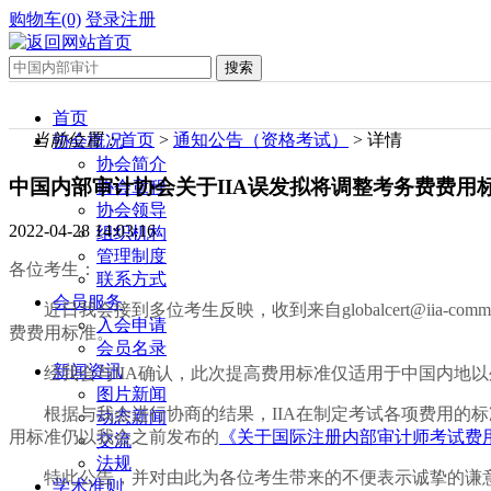
购物车(0)
登录
注册
首页
当前位置：
首页
>
通知公告（资格考试）
> 详情
协会概况
协会简介
中国内部审计协会关于IIA误发拟将调整考务费费用
协会章程
协会领导
2022-04-28 14:03:16
组织机构
管理制度
各位考生：
联系方式
会员服务
近日我会接到多位考生反映，收到来自globalcert@iia-c
入会申请
费费用标准。
会员名录
新闻资讯
经我会与IIA确认，此次提高费用标准仅适用于中国内地
图片新闻
根据与我会进行协商的结果，IIA在制定考试各项费用的
动态新闻
用标准仍以我会之前发布的
《关于国际注册内部审计师考试费
交流
法规
特此公告，并对由此为各位考生带来的不便表示诚挚的谦
学术准则