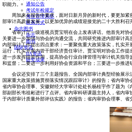
通知公告
职能力。
考试年检规定
周加来在报告中要求，面对日新月异的新时代，要更加紧
考生管理系统
部审计高质量发展，以更加优异的成绩迎接党的二十大胜利召开
联系方式
杂志图书
省审计厅一级巡视员贾宝明在会上发表讲话。他首先对协会
杂志
关要进一步加强与协会的沟通交流，共同研究推进内部审计高质
图书
内部审计工作提出四点要求：一要聚焦重大政策落实，扎实开
国际资讯
运行，扎实开展内管干部经济责任审计。贾宝明对协会工作提
IIA资讯
进一步发挥纽带作用，提高协会行业自律管理与审计机关指导
研究成果
和监督；二要进一步利用好协会资源和平台；三要进一步推进
会议还安排了三个主题报告。全国内部审计典型经验展示
国家重大政策措施贯彻落实情况跟踪审计》的报告；省内审协
省内审协会理事、安徽财经大学审计处处长杨桂宇作了题为《
部副部长韦祖彬进行了点评。省内审科研课题主持人，省内审
于内部审计质量外部评估实践》的报告；省内审协会理事、省