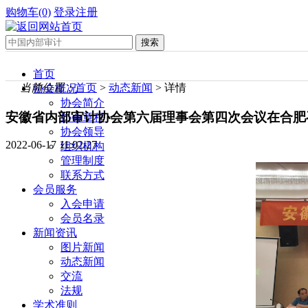
购物车(0)
登录
注册
首页
当前位置：
首页
>
动态新闻
> 详情
协会概况
协会简介
安徽省内部审计协会第六届理事会第四次会议在合肥
协会章程
协会领导
2022-06-17 11:02:27
组织机构
管理制度
联系方式
会员服务
入会申请
会员名录
新闻资讯
图片新闻
动态新闻
交流
法规
学术准则