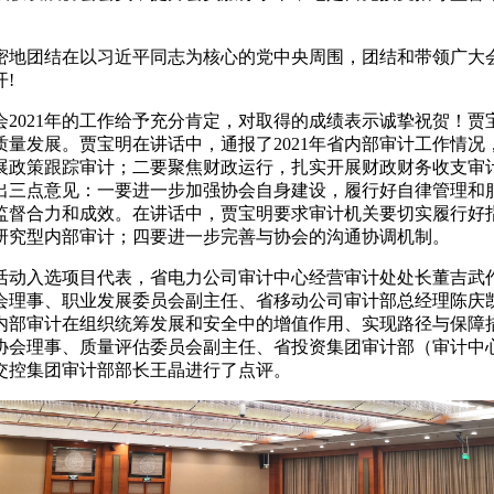
密地团结在以习近平同志为核心的党中央周围，团结和带领广大
!
2021年的工作给予充分肯定，对取得的成绩表示诚挚祝贺！
量发展。贾宝明在讲话中，通报了2021年省内部审计工作情况
展政策跟踪审计；二要聚焦财政运行，扎实开展财政财务收支审
出三点意见：一要进一步加强协会自身建设，履行好自律管理和
监督合力和成效。在讲话中，贾宝明要求审计机关要切实履行好
研究型内部审计；四要进一步完善与协会的沟通协调机制。
活动入选项目代表，省电力公司审计中心经营审计处处长董吉武
会理事、职业发展委员会副主任、省移动公司审计部总经理陈庆
内部审计在组织统筹发展和安全中的增值作用、实现路径与保障
协会理事、质量评估委员会副主任、省投资集团审计部（审计中
交控集团审计部部长王晶进行了点评。