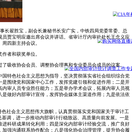
监事长翟胜宝，副会长兼秘书长安广实，中铁四局党委常委、总
巡视员贾宝明应邀出席会议并讲话。省审计厅内审处处长王念义应
。周四新主持会议。
奖作者和获奖单位。
通过了吸收协会会员、调整协会理事和专业委员会成员的议案。
代中国特色社会主义思想为指导，坚决贯彻落实省社会组织综合党
一是围绕党和国家中心工作，发挥党建引领和促进作用；二是开
高内审人员专业胜任能力；五是举办学术会议，拓展内审人员视
八是做好内部审计宣传，发挥协会媒体主渠道作用；九是依法依
国特色社会主义思想伟大旗帜，认真贯彻落实党和国家关于审计工
总基调，进一步推动内部审计行稳致远、高质量向前发展。一是
推进科研成果转化利用；四是深化内部审计经验交流，推广良好
，加强沟通联系协作配合；八是强化协会治理管理，提升协会履