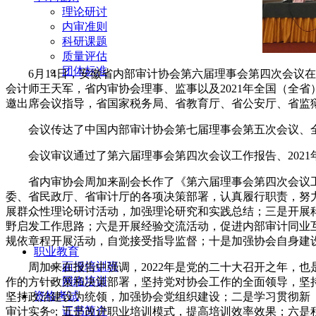
理论研讨
内审准则
科研课题
质量评估
团体标准
6月14日，安徽省内部审计协会第六届理事会第四次会
会计师王天军，省内审协会理事、监事以及2021年全国（全
邀出席会议指导，省国家税务局、省教育厅、省公安厅、省监
会议传达了中国内部审计协会第七届理事会第五次会议、全
会议审议通过了第六届理事会第四次会议工作报告、202
省内审协会周加来副会长作了《第六届理事会第四次会议工
委、省民政厅、省审计厅的各项决策部署，认真履行职责，努
展群众性理论研讨活动，加强理论研究和实践总结；三是开展
野启发工作思路；六是开展经验交流活动，促进内部审计同业
规依章程开展活动，自觉接受指导监督；十是加强协会自身建
职业教育
面授培训班
周加来在报告中强调，2022年是党的二十大召开之年，
网络培训
作的方针政策和决策部署，坚持党对协会工作的全面领导，坚
资格考试
坚持政治建设为统领，加强协会党组织建设；二是学习贯彻新
证书简介
审计实务；五是改进职业培训模式，提高培训效率效果；六是