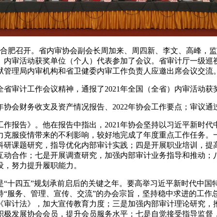
议在合肥召开。省内审协会副会长周加来、周四新、李文、高峰，
省）内审活动获奖单位（个人）代表参加了会议。省审计厅一级
狱管理局内审机构和省卫健委内审工作负责人应邀出席会议交流
省审计工作会议精神，通报了2021年全国（全省）内审活动获
1年协会财务收支及资产情况报告、2022年协会工作要点；审议
作报告》。他在报告中指出，2021年协会坚持以习近平新时
力克服疫情带来的不利影响，较好地完成了年度重点工作任务。
科研课题研究，指导优化内部审计实践；四是开展职业培训，提
互动合作；七是开展调查研究，加强内部审计业务指导和推动；
设，努力提升履职能力。
也是“十四五”规划承前启后的关键之年。要高举习近平新时代中
持“服务、管理、宣传、交流”的办会宗旨，坚持稳中求进的工作
《审计法》，加大宣传教育力度；三是加强内部审计理论研究，
积极发展协会会员，提升会员服务水平；七是自觉接受指导监督