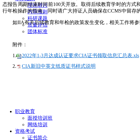
态报告周期结束时间前100天开放。取得后续教育学时的方式和
理论研讨
行年检操作的指南。同时请广大持证人员确保在CCMS中留存
内审准则
科研课题
如IIA有关后续教育和年检的政策发生变化，相关工作将
质量评估
团体标准
附件：
1.
2022年1-3月达成认证要求CIA证书领取信息汇总表.xls
2.
CIA新旧中英文纸质证书样式说明
职业教育
面授培训班
网络培训
资格考试
证书简介