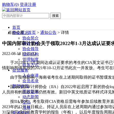
购物车(0)
登录
注册
首页
当前位置：
首页
>
通知公告
> 详情
协会概况
协会简介
中国内部审计协会关于领取2022年1-3月达成认证要
协会章程
协会领导
2022-08-18 13:21:32
组织机构
管理制度
于2022年1-3月期间达成认证要求的考生的CIA英文
联系方式
情影响暂缓发放的2021年10-12月证书此次一并发放。考生可
会员服务
入会申请
由于疫情影响，海南省考生在上述期间取得的证书暂缓发
会员名录
新闻资讯
国际内部审计师协会（IIA）自2022年起启用了新的协
图片新闻
人员持有的旧版证书仍然有效。新旧中英文纸质证书样式详见
动态新闻
按IIA要求，考生取得CIA资格后需每年参加后续教育
交流
2023年的12月31日截止。持证人员应在上述周期内通过参加培
法规
31日前完成后续教育学时的报告（年检）。以后年度报告周期
学术准则