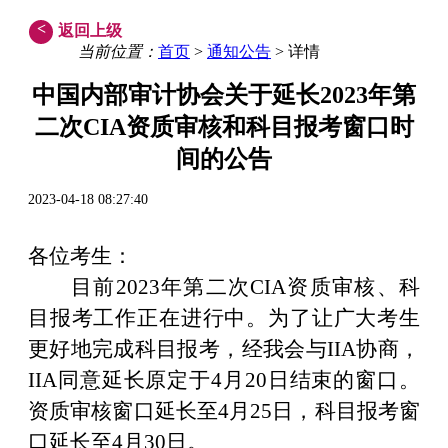
<
返回上级
当前位置：
首页
>
通知公告
> 详情
中国内部审计协会
关于延长
2023年第
二
次
CIA
资质审核和
科目报考窗口时
间的公告
2023-04-18 08:27:40
各位考生：
目前
2023年第二次CIA资质审核、科
目报考工作正在进行中。为了让广大考生
更好地完成科目报考，经我会与IIA协商，
IIA同意延长原定于
4
月
20日结束的窗口。
资质审核窗口延长至4月2
5
日，科目报考窗
口延长至
4月3
0
日。