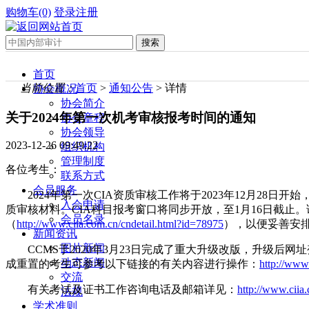
购物车(0)
登录
注册
首页
当前位置：
首页
>
通知公告
> 详情
协会概况
协会简介
关于2024年第一次机考审核报考时间的通知
协会章程
协会领导
2023-12-26 09:49:22
组织机构
管理制度
各位考生：
联系方式
会员服务
2024年第一次CIA资质审核工作将于2023年12月28
入会申请
质审核材料。CIA科目报考窗口将同步开放，至1月16日截止
会员名录
（
http://www.ciia.com.cn/cndetail.html?id=78975
），以便妥善安
新闻资讯
图片新闻
CCMS于2020年3月23日完成了重大升级改版，升级后网
动态新闻
成重置的考生可参考以下链接的有关内容进行操作：
http://www
交流
有关考试及证书工作咨询电话及邮箱详见：
http://www.ciia
法规
学术准则