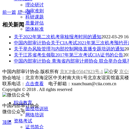
理论研讨
内审准则
前一篇
后一篇
科研课题
质量评估
相关新闻
团体标准
关于2022年第二次机考审核报考时间的通知
2022-03-29 16
中国内部审计协会关于CIA考试2021年第三次机考预约
关于举办风险管理与内部控制网络直播专题培训的通知
20
关于江苏省考生领取2017年第三次考试CIA证书的公告
20
中国内部审计协会 青海省内部审计师协会 联合举办合
中国内部审计协会.版权所有
京ICP备05047823号-1
京公网
协会地址：北京市海淀区中关村南大街1号北京友谊宾馆嘉宾楼一层
联系电话：
点击查看
电子邮箱：xuanchuan@ciia.com.cn
Copyright © 2018 . All rights reserved
职业教育
中国内部审计协会
面授培训班
微信公众号
网络培训
资格考试
顶部
证书简介