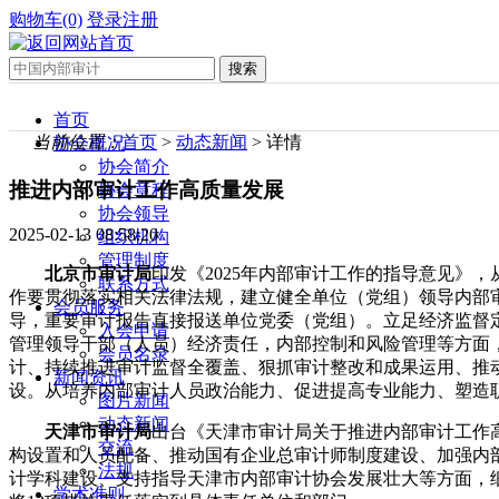
购物车(0)
登录
注册
首页
当前位置：
首页
>
动态新闻
> 详情
协会概况
协会简介
推进内部审计工作高质量发展
协会章程
协会领导
2025-02-13 08:58:20
组织机构
管理制度
北京市审计局
印发《2025年内部审计工作的指导意见》
联系方式
作要贯彻落实相关法律法规，建立健全单位（党组）领导内部
会员服务
导，重要审计报告直接报送单位党委（党组）。立足经济监督
入会申请
管理领导干部（人员）经济责任，内部控制和风险管理等方面
会员名录
计、持续推进审计监督全覆盖、狠抓审计整改和成果运用、推
新闻资讯
设。从培养内部审计人员政治能力、促进提高专业能力、塑造
图片新闻
动态新闻
天津市审计局
出台《天津市审计局关于推进内部审计工作
交流
构设置和人员配备、推动国有企业总审计师制度建设、加强内
法规
计学科建设、支持指导天津市内部审计协会发展壮大等方面，
学术准则