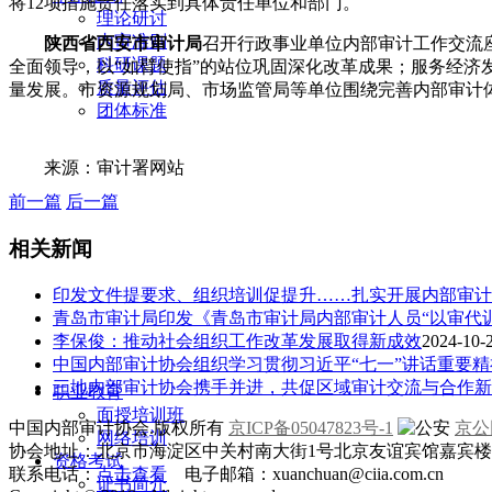
将12项措施责任落实到具体责任单位和部门。
理论研讨
内审准则
陕西省西安市审计局
召开行政事业单位内部审计工作交流
科研课题
全面领导，以“如臂使指”的站位巩固深化改革成果；服务经济
质量评估
量发展。市资源规划局、市场监管局等单位围绕完善内部审计
团体标准
来源：审计署网站
前一篇
后一篇
相关新闻
印发文件提要求、组织培训促提升……扎实开展内部审计
青岛市审计局印发《青岛市审计局内部审计人员“以审代
李保俊：推动社会组织工作改革发展取得新成效
2024-10-2
中国内部审计协会组织学习贯彻习近平“七一”讲话重要精
三地内部审计协会携手并进，共促区域审计交流与合作新
职业教育
面授培训班
中国内部审计协会.版权所有
京ICP备05047823号-1
京公网
网络培训
协会地址：北京市海淀区中关村南大街1号北京友谊宾馆嘉宾楼一层
资格考试
联系电话：
点击查看
电子邮箱：xuanchuan@ciia.com.cn
证书简介