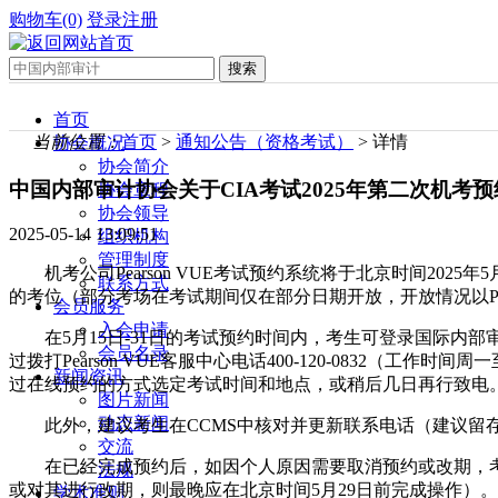
购物车(0)
登录
注册
首页
当前位置：
首页
>
通知公告（资格考试）
> 详情
协会概况
协会简介
中国内部审计协会关于CIA考试2025年第二次机考
协会章程
协会领导
2025-05-14 13:09:51
组织机构
管理制度
机考公司Pearson VUE考试预约系统将于北京时间202
联系方式
的考位（部分考场在考试期间仅在部分日期开放，开放情况以Pear
会员服务
入会申请
在5月15日-31日的考试预约时间内，考生可登录国际内部审
会员名录
过拨打Pearson VUE客服中心电话400-120-0832（
新闻资讯
过在线预约的方式选定考试时间和地点，或稍后几日再行致电
图片新闻
动态新闻
此外，建议考生在CCMS中核对并更新联系电话（建议
交流
在已经完成预约后，如因个人原因需要取消预约或改期，考生
法规
或对其进行改期，则最晚应在北京时间5月29日前完成操作）。
学术准则