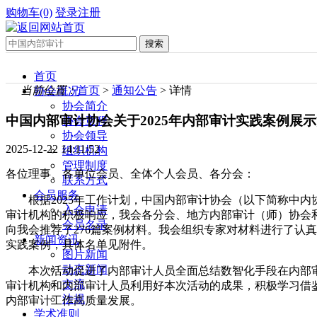
购物车(0)
登录
注册
首页
当前位置：
首页
>
通知公告
> 详情
协会概况
协会简介
中国内部审计协会关于2025年内部审计实践案例展
协会章程
协会领导
2025-12-22 14:11:52
组织机构
管理制度
各位理事、各单位会员、全体个人会员、各分会：
联系方式
会员服务
根据2025年工作计划，中国内部审计协会（以下简称中内
入会申请
审计机构的积极响应，我会各分会、地方内部审计（师）协会和
会员名录
向我会推荐了276篇案例材料。我会组织专家对材料进行了认
新闻资讯
实践案例，具体名单见附件。
图片新闻
动态新闻
本次活动促进了内部审计人员全面总结数智化手段在内部
交流
审计机构和内部审计人员利用好本次活动的成果，积极学习借
法规
内部审计工作高质量发展。
学术准则