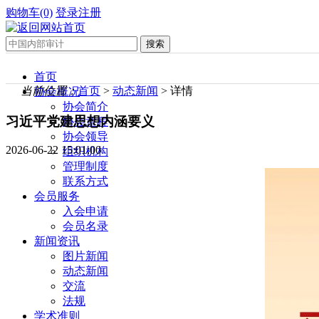
购物车(0)
登录
注册
首页
当前位置：
首页
>
动态新闻
> 详情
协会概况
协会简介
习近平党建思想内涵要义
协会章程
协会领导
2026-06-22 15:01:00
组织机构
管理制度
联系方式
会员服务
入会申请
会员名录
新闻资讯
图片新闻
动态新闻
交流
法规
学术准则