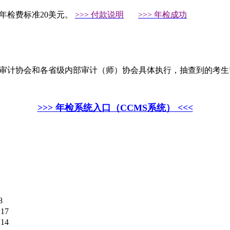
8年年检费标准
20美元。
>>> 付款说明
>>> 年检成功
部审计协会和各省级内部审计（师）协会具体执行，抽查到的考
>>> 年检系统入口（CCMS系统） <<<
8
:17
:14