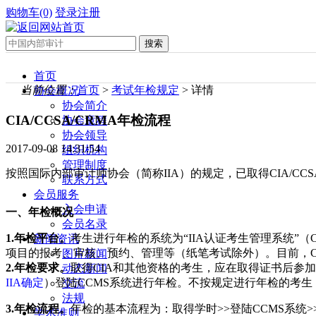
购物车(0)
登录
注册
首页
当前位置：
首页
>
考试年检规定
> 详情
协会概况
协会简介
CIA/CCSA/CRMA年检流程
协会章程
协会领导
2017-09-08 14:31:54
组织机构
管理制度
按照国际内部审计师协会（简称IIA）的规定，已取得CIA/C
联系方式
会员服务
入会申请
一、年检概况
会员名录
1.年检平台。
考生进行年检的系统为“IIA认证考生管理系统”（Certif
新闻资讯
项目的报考、审核、预约、管理等（纸笔考试除外）。目前，C
图片新闻
2.年检要求。
取得CIA和其他资格的考生，应在取得证书后参
动态新闻
IIA确定
）登陆CCMS系统进行年检。不按规定进行年检的考生
交流
法规
3.年检流程。
年检的基本流程为：取得学时>>登陆CCMS系统
学术准则