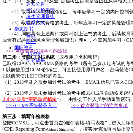
注：（1）“从业”、“非从业”是指考生目前是否正在从事相关
通知公告
考试年检规定
（2）取得CCSA资格的考生，每年应学习一定的内部控制领
考生管理系统
联系方式
（3）取得CRMA资格的考生，每年应学习一定的风险管理领
杂志图书
（4）同时具有上述两种或两种以上证书的考生，后续教育学时
杂志
应含有≥5学时的风险管理领域知识）即可，不需累加学习（CIA
图书
国际资讯
>>> 点击查看取得学时的途径
IIA资讯
第二步：登陆CCMS系统
（取得用户名和密码）
研究成果
已取得CIA/CCSA/CRMA资格的考生（所有已参加过考试的
1.以前使用过CCMS的考生。可直接使用原用户名、密码登陆C
2.以前未使用过CCMS的考生。
（1）2013年及之后参加过考试的考生，EMAIL信息已置入C
（2）2013年之后未参加过考试的考生或未能成功自助恢复密
击此处查看“密码重置邮箱
”），由协会工作人员手动重置密码
>>> CCMS系统登录入口
>>> 首次登陆时的注意事项
第三步：填写年检表格
登陆CCMS后，可点击首页左侧的“表格-填写表格”，进入后续教育年检界面。
(CPE) Reporting Form-
），按实际情况填写后提交
Chinese Simplified