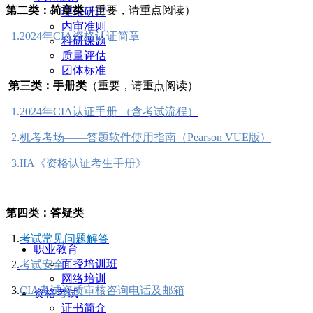
第二类：简章类
（重要，请重点阅读）
理论研讨
内审准则
1.
2024年CIA资格认证简章
科研课题
质量评估
团体标准
第三类：
手册
类
（重要，请重点阅读）
1.
2024年CIA认证手册 （含考试流程）
2.
机考考场——答题软件使用指南（Pearson VUE版）
3.
IIA《资格认证考生手册》
第四类：
答疑
类
1.
考试常见问题解答
职业教育
面授培训班
2
.
考试安全
网络培训
3.
CIA考试资质审核咨询电话及邮箱
资格考试
证书简介