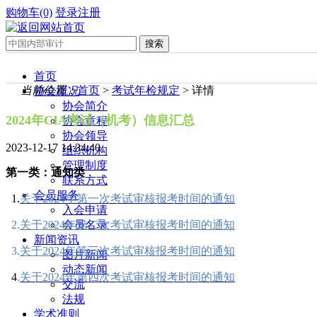
购物车(0)
登录
注册
首页
当前位置：
首页
>
考试年检规定
> 详情
协会概况
协会简介
2024年CIA考试（
机考
）信息汇总
协会章程
协会领导
2023-12-17 14:34:40
组织机构
管理制度
第一类：通知类
联系方式
会员服务
1.
关于2024年第一次考试审核报考时间的通知
入会申请
会员名录
2.
关于2024年第二次考试审核报考时间的通知
新闻资讯
3.
关于2024年第三次考试审核报考时间的通知
图片新闻
动态新闻
4
.
关于2024年第四次考试审核报考时间的通知
交流
法规
学术准则