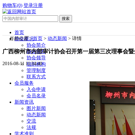
购物车(0)
登录
注册
首页
当前位置：
首页
>
动态新闻
> 详情
协会概况
协会简介
广西柳州市内部审计协会召开第一届第三次理事会暨
协会章程
协会领导
2016-08-11 11:34:40
组织机构
管理制度
联系方式
会员服务
入会申请
会员名录
新闻资讯
图片新闻
动态新闻
交流
法规
学术准则