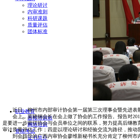
理论研讨
内审准则
科研课题
质量评估
团体标准
近日，柳州市内部审计协会第一届第三次理事会暨先进表彰大会
职业教育
会上，莫晓钢会长在会上做了协会的工作报告。报告对2015
面授培训班
是要进一步密切协会与会员单位之间的联系，努力提高后继教
网络培训
审计质量评估工作；四是以理论研讨和经验交流为路径，推动
资格考试
到会指导的广西内审协会廖维新秘书长充分肯定了柳州市内
证书简介