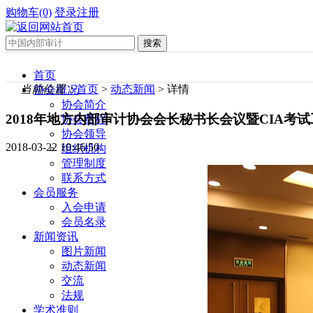
购物车(0)
登录
注册
首页
当前位置：
首页
>
动态新闻
> 详情
协会概况
协会简介
2018年地方内部审计协会会长秘书长会议暨CIA考
协会章程
协会领导
2018-03-22 10:46:50
组织机构
管理制度
联系方式
会员服务
入会申请
会员名录
新闻资讯
图片新闻
动态新闻
交流
法规
学术准则