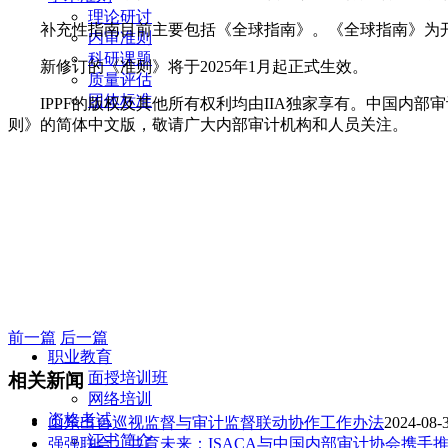
理论研讨
补充性指南目前主要包括《全球指南》。《全球指南》为
内审准则
科研课题
新修订的《准则》将于2025年1月起正式生效。
质量评估
团体标准
IPPF的版权及其他所有权利均由IIA独家享有。中国内
则》的简体中文版，敬请广大内部审计机构和人员关注。
前一篇
后一篇
职业教育
面授培训班
相关新闻
网络培训
资格考试
山东出台巡视监督与审计监督联动协作工作办法
2024-08-3
证书简介
强强联合，共育未来：ISACA与中国内部审计协会携手推