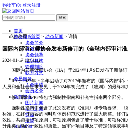
购物车(0)
登录
注册
首页
当前位置：
首页
>
动态新闻
> 详情
协会概况
协会简介
国际内部审计师协会发布新修订的《全球内部审计准
协会章程
协会领导
2024-01-17 13:51:12
组织机构
管理制度
国际内部审计师协会（IIA）于2024年1月9日发布了
联系方式
会员服务
IIA于2022年下半年启动了对2017年颁布的《国际内
入会申请
人员和全社会征求意见，于2024年初完成了《准则》的最终稿
会员名录
新闻资讯
修订后的IPPF将包含强制性指南和补充性指南两个部分。
图片新闻
强制性指南中包含了此次发布的《准则》和专项要求。《准
动态新闻
标准，在修订内容的同时对体例和范式进行了重大调整。修订
交流
效性，共包括15项原则，每项原则包含了若干标准，每项标
法规
升此类活动的一致性和质量。当审计项目涉及了特定领域或事
学术准则