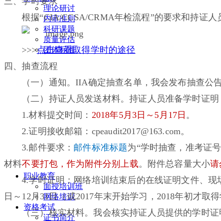
三、学时要求
理论研讨
根据“CIA/CCSA/CRMA年检流程”的要求和持
内审准则
科研课题
质量评估
>>>
点击查看取得学时的途径
团体标准
四、抽查流程
（一）通知。IIA确定抽查名单，我会发布抽查公
（二）持证人员发送材料。持证人员准备学时证明
1.材料提交时间：
2018年5月3日～5月17日
。
2.证明接收邮箱：cpeaudit2017@163.com。
3.邮件要求：
邮件标准标题
为“学时抽查，准考证号
材料
不要打包，作为附件分别上载
。附件总容量大小
请
职业教育
4.学时证明：网络培训结束后的在线证明文件、现
面授培训班
日～12月31日（或2017年末开始学习，2018年初才
网络培训
资格考试
（三）核实材料。我会核实持证人员提供的学时证
证书简介