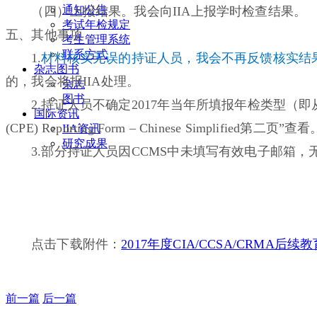
通知公告
（四）上报结果。我会向IIA上报学时检查结果。
考试年检规定
五、其他事项
考生管理系统
联系方式
1.
材料核实无误的持证人员，我会不再反馈核实结
杂志图书
的，我会将报IIA处理。
杂志
图书
2.持证人员不确定2017年当年所填报年检类型（即从业型/非从
国际资讯
(CPE) Reporting Form – Chinese Simplified第二页”查看
IIA资讯
研究成果
3.部分持证人员因CCMS中未填写有效电子邮箱
点击下载附件：
2017年度CIA/CCSA/CRMA后
前一篇
后一篇