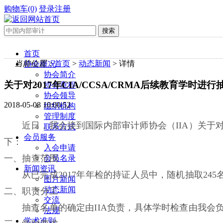
购物车(0)
登录
注册
首页
当前位置：
首页
>
动态新闻
> 详情
协会概况
协会简介
关于对2017年CIA/CCSA/CRMA后续教育学时进
协会章程
协会领导
2018-05-08 10:00:52
组织机构
管理制度
近日，我会接到国际内部审计师协会（IIA）关于
联系方式
会员服务
下：
入会申请
一、抽查范围
会员名录
新闻资讯
从已完成2017年年检的持证人员中，随机抽取245
图片新闻
动态新闻
二、职责分工
交流
抽查名单的确定由IIA负责，具体学时检查由我会
法规
学术准则