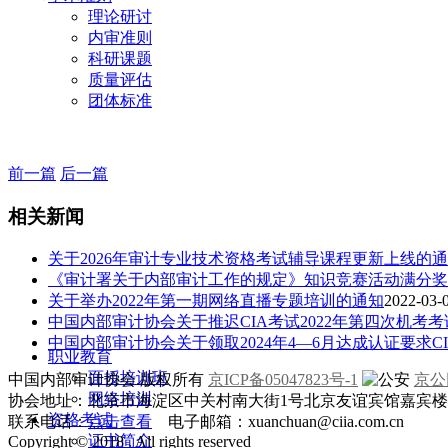
理论研讨
内审准则
科研课题
质量评估
团体标准
前一篇
后一篇
相关新闻
关于2026年审计专业技术资格考试辅导课程更新上线的
《审计署关于内部审计工作的规定》知识竞赛活动满分奖
关于举办2022年第一期网络直播专题培训的通知
2022-03-0
中国内部审计协会关于推迟CIA考试2022年第四次机考
中国内部审计协会关于领取2024年4—6月达成认证要求C
职业教育
面授培训班
中国内部审计协会.版权所有
京ICP备05047823号-1
京公网
网络培训
协会地址：北京市海淀区中关村南大街1号北京友谊宾馆嘉宾楼一层
资格考试
联系电话：
点击查看
电子邮箱：xuanchuan@ciia.com.cn
证书简介
Copyright © 2018 . All rights reserved