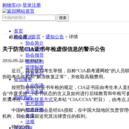
购物车(0)
登录
注册
首页
当前位置：
首页
>
通知公告
> 详情
协会概况
协会简介
关于防范CIA证书年检虚假信息的警示公告
协会章程
协会领导
2016-09-23 09:16:29
组织机构
管理制度
近日，我会接到考生举报，自称“CIA易考通网校”的人员
联系方式
协助考生年检和“解冻恢复正常”，并收取高额费用。
会员服务
入会申请
按照目前IIA对证书年检的规定，CIA证书应由考生本人直
会员名录
会“作废失效”（证书状态的含义及如何进行后续教育和年检可参见本
新闻资讯
所属考点（
考点联系方式
见本站 “CIA/CCSA”栏目），
图片新闻
动态新闻
中国内部审计协会是经IIA授权，在中国大陆地区负责管
交流
机构，我会将保留追究其法律责任的权利。
法规
特此公告。
学术准则