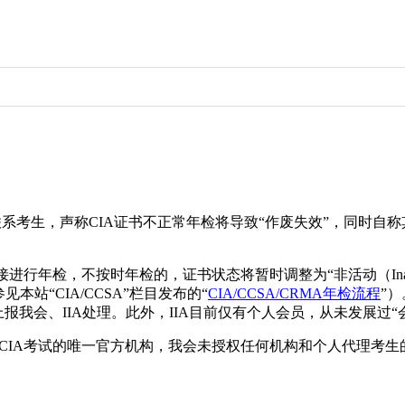
联系考生，声称CIA证书不正常年检将导致“作废失效”，同时自称
接进行年检，不按时年检的，证书状态将暂时调整为“非活动（Ina
站“CIA/CCSA”栏目发布的“
CIA/CCSA/CRMA年检流程
”
由考点上报我会、IIA处理。此外，IIA目前仅有个人会员，从未发展
理CIA考试的唯一官方机构，我会未授权任何机构和个人代理考生