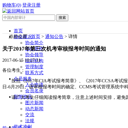
购物车(0)
登录
注册
首页
当前位置：
首页
>
通知公告
> 详情
协会概况
协会简介
关于2017年第三次机考审核报考时间的通知
协会章程
协会领导
2017-06-15 10:27:31
组织机构
管理制度
各位考生：
联系方式
会员服务
按照《2017年CIA考试报考简章》、《2017年CCSA考试
入会申请
日-6月29日。该审核报考时间的确定、CCMS考试管理系统中
会员名录
新闻资讯
请广大考生仔细阅读报考简章，注意上述时间安排，避免
图片新闻
动态新闻
交流
法规
学术准则