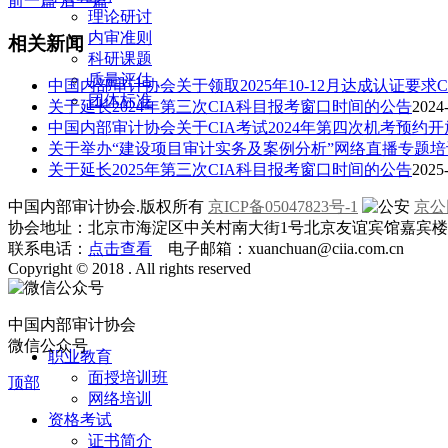
前一篇
后一篇
理论研讨
内审准则
相关新闻
科研课题
质量评估
中国内部审计协会关于领取2025年10-12月达成认证要求
团体标准
关于延长2024年第三次CIA科目报考窗口时间的公告
2024-
中国内部审计协会关于CIA考试2024年第四次机考预约
关于举办“建设项目审计实务及案例分析”网络直播专题
关于延长2025年第三次CIA科目报考窗口时间的公告
2025-
中国内部审计协会.版权所有
京ICP备05047823号-1
京公网
协会地址：北京市海淀区中关村南大街1号北京友谊宾馆嘉宾楼一层
联系电话：
点击查看
电子邮箱：xuanchuan@ciia.com.cn
Copyright © 2018 . All rights reserved
中国内部审计协会
微信公众号
职业教育
面授培训班
顶部
网络培训
资格考试
证书简介