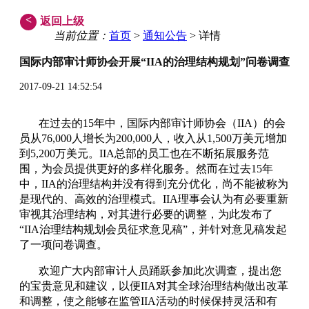
<
返回上级
当前位置：
首页
>
通知公告
> 详情
国际内部审计师协会开展“IIA的治理结构规划”问卷调查
2017-09-21 14:52:54
在过去的
15
年中，国际内部审计师协会（
IIA
）的会
员从
76,000
人增长为
200,000
人，收入从
1,500
万美元增加
到
5,200
万美元。
IIA
总部的员工也在不断拓展服务范
围，为会员提供更好的多样化服务。然而在过去
15
年
中，
IIA
的治理结构并没有得到充分优化，尚不能被称为
是现代的、高效的治理模式。
IIA
理事会认为有必要重新
审视其治理结构，对其进行必要的调整，为此发布了
“
IIA
治理结构规划会员征求意见稿”，并针对意见稿发起
了一项问卷调查。
欢迎广大内部审计人员踊跃参加此次调查，提出您
的宝贵意见和建议，以便
IIA
对其全球治理结构做出改革
和调整，使之能够在监管
IIA
活动的时候保持灵活和有