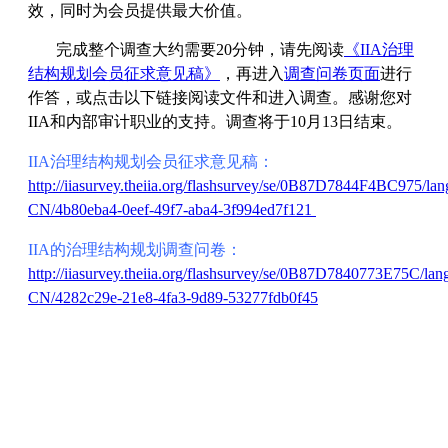
效，同时为会员提供最大价值。
完成整个调查大约需要
20
分钟，请先阅读
《IIA
治理
结构规划会员征求意见稿》
，再进入
调查问卷页面
进行
作答，或点击以下链接阅读文件和进入调查。感谢您对
IIA
和内部审计职业的支持。调查将于
10
月
13
日结束。
IIA
治理结构规划会员征求意见稿：
http://iiasurvey.theiia.org/flashsurvey/se/0B87D7844F4BC975/lan
CN/4b80eba4-0eef-49f7-aba4-3f994ed7f121
IIA
的治理结构规划调查问卷：
http://iiasurvey.theiia.org/flashsurvey/se/0B87D7840773E75C/lan
CN/4282c29e-21e8-4fa3-9d89-53277fdb0f45