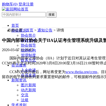
购物车(0)
登录
注册
首页
当前位置：
首页
>
通知公告
> 详情
协会概况
协会简介
中国内部审计协会关于IIA认证考生管理系统升级及
协会章程
协会领导
2020-03-07 11:26:07
组织机构
管理制度
国际内部审计师协会（IIA）计划于近日对其认证考生管
联系方式
CCMS将于北京时间2020年3月8日20:00至3月16日21:00暂时
会员服务
入会申请
CCMS完成升级后，网址将变更为
www.theiia.org/ccms
。目
会员名录
留存的电子邮箱收到要求重置密码的邮件，可根据邮件的指示
新闻资讯
图片新闻
动态新闻
交流
法规
学术准则