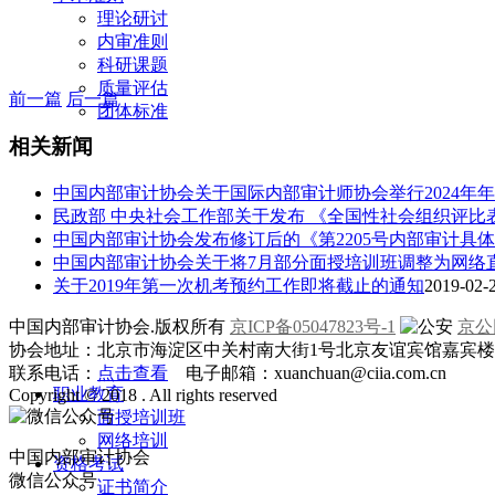
理论研讨
内审准则
科研课题
质量评估
前一篇
后一篇
团体标准
相关新闻
中国内部审计协会关于国际内部审计师协会举行2024年
民政部 中央社会工作部关于发布 《全国性社会组织评比
中国内部审计协会发布修订后的《第2205号内部审计具
中国内部审计协会关于将7月部分面授培训班调整为网络
关于2019年第一次机考预约工作即将截止的通知
2019-02-2
中国内部审计协会.版权所有
京ICP备05047823号-1
京公网
协会地址：北京市海淀区中关村南大街1号北京友谊宾馆嘉宾楼一层
联系电话：
点击查看
电子邮箱：xuanchuan@ciia.com.cn
职业教育
Copyright © 2018 . All rights reserved
面授培训班
网络培训
中国内部审计协会
资格考试
微信公众号
证书简介