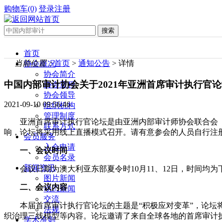
购物车(0)
登录
注册
首页
当前位置：
首页
>
通知公告
> 详情
协会概况
协会简介
中国内部审计协会关于2021年亚洲首席审计执行官
协会章程
协会领导
2021-09-10 09:56:46
组织机构
管理制度
亚洲首席审计执行官论坛是由亚洲内部审计师协会联合会（
联系方式
响，论坛将采用线上直播模式召开。请有意参会的人员自行注
会员服务
入会申请
一、会议时间
会员名录
新闻资讯
会议日期为澳大利亚东部夏令时10月11、12日，时间均为下午12:0
图片新闻
二、会议内容
动态新闻
交流
本届首席审计执行官论坛的主题是“积极应对变革”，论坛
法规
织治理三线模型等内容。论坛邀请了来自全球各地的首席审计
学术准则