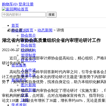
购物车(0)
登录
注册
首页
当前位置：
首页
>
动态新闻
> 详情
协会概况
协会简介
湖北省内审协会高质量组织全省内审理论研讨工作
协会章程
协会领导
2022-06-27 15:20:11
组织机构
管理制度
近日，湖北省内部审计师协会提高站位，精心组织，严格评
联系方式
研讨良好风气。
会员服务
入会申请
高站位立题。为科学回答新时代内审之问，引导全省各会
会员名录
计工作的新要求，协会本次的理论研讨主题是“新形势下内部审
新闻资讯
势下，如何发挥自身优势，找准自身定位，助力本组织化解风
图片新闻
动态新闻
高水平组织。省内审协会制定了理论研讨《实施方案》，
交流
审机构间的联系，点对面、点对点地确保宣传有力、指导到位
法规
论文118篇，相较去年增长了36篇，增长率约44%，无论是
学术准则