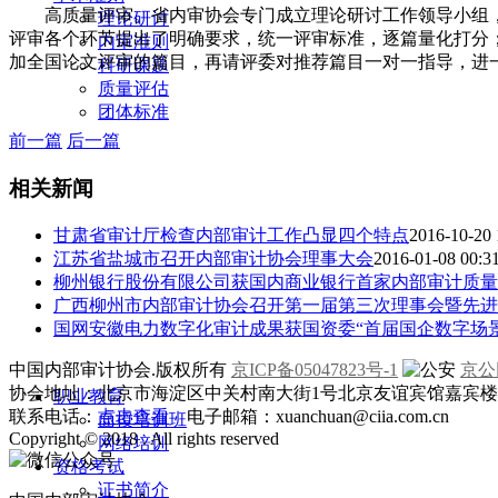
高质量评审。省内审协会专门成立理论研讨工作领导小组
理论研讨
评审各个环节提出了明确要求，统一评审标准，逐篇量化打分
内审准则
加全国论文评审的篇目，再请评委对推荐篇目一对一指导，进
科研课题
质量评估
团体标准
前一篇
后一篇
相关新闻
甘肃省审计厅检查内部审计工作凸显四个特点
2016-10-20 
江苏省盐城市召开内部审计协会理事大会
2016-01-08 00:3
柳州银行股份有限公司获国内商业银行首家内部审计质量“
广西柳州市内部审计协会召开第一届第三次理事会暨先进
国网安徽电力数字化审计成果获国资委“首届国企数字场
中国内部审计协会.版权所有
京ICP备05047823号-1
京公网
协会地址：北京市海淀区中关村南大街1号北京友谊宾馆嘉宾楼一层
职业教育
联系电话：
点击查看
电子邮箱：xuanchuan@ciia.com.cn
面授培训班
Copyright © 2018 . All rights reserved
网络培训
资格考试
证书简介