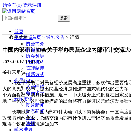
购物车(0)
登录
注册
首页
当前位置：
首页
>
通知公告
> 详情
协会概况
协会简介
中国内部审计协会关于举办民营企业内部审计交流大
协会章程
协会领导
2023-09-12 15:43:53
组织机构
管理制度
各有关单位：
联系方式
会员服务
习近平总书记对民营经济发展高度重视，多次作出重要指
入会申请
大的意见》发布，提出民营经济是推进中国式现代化的生力军
会员名录
个方面提出28条具体措施。近日，中央编办正式批复在国家
新闻资讯
地、早见效。这些政策措施的出台将有力促进民营经济发展壮
图片新闻
动态新闻
长期以来，中国内部审计协会（以下简称协会）一直高度
交流
政策措施的要求，总结交流内部审计促进民营经济高质量发展的经
法规
现将会议相关情况通知如下：
学术准则