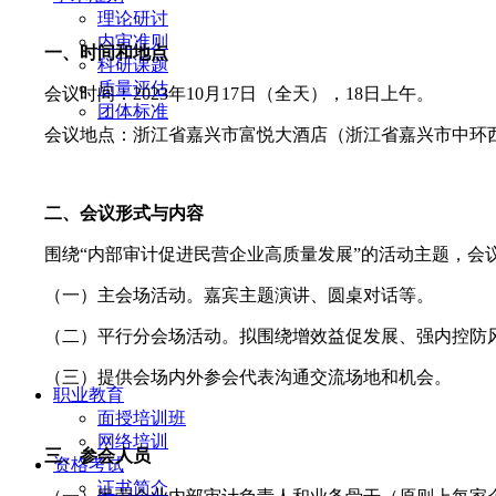
理论研讨
内审准则
一、时间和地点
科研课题
质量评估
会议时间：2023年10月17日（全天），18日上午。
团体标准
会议地点：浙江省嘉兴市富悦大酒店（浙江省嘉兴市中环西路28号
二、会议形式与内容
围绕“内部审计促进民营企业高质量发展”的活动主题，会
（一）主会场活动。嘉宾主题演讲、圆桌对话等。
（二）平行分会场活动。拟围绕增效益促发展、强内控防
（三）提供会场内外参会代表沟通交流场地和机会。
职业教育
面授培训班
网络培训
三、参会人员
资格考试
证书简介