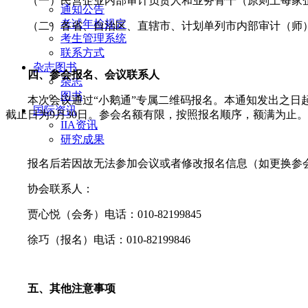
（一）民营企业内部审计负责人和业务骨干（原则上每家
通知公告
考试年检规定
（二）各省、自治区、直辖市、计划单列市内部审计（师）
考生管理系统
联系方式
杂志图书
四、参会报名、会议联系人
杂志
图书
本次会议通过“小鹅通”专属二维码报名。本通知发出之
国际资讯
截止日为9月30日。参会名额有限，按照报名顺序，额满为止。
IIA资讯
研究成果
报名后若因故无法参加会议或者修改报名信息（如更换参
协会联系人：
贾心悦（会务）电话：010-82199845
徐巧（报名）电话：010-82199846
五、其他注意事项