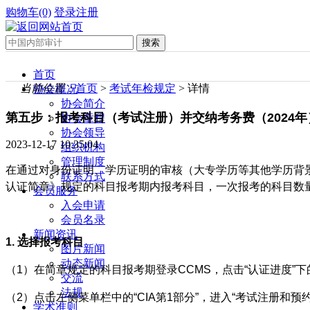
购物车(0)
登录
注册
首页
当前位置：
首页
>
考试年检规定
> 详情
协会概况
协会简介
第五步：报考科目（考试注册）并交纳考务费（2024年
协会章程
协会领导
2023-12-17 10:35:04
组织机构
管理制度
在通过对身份证明、学历证明的审核（大专学历等其他学历背景且
联系方式
认证简章》规定的科目报考期内报考科目，一次报考的科目数
会员服务
入会申请
会员名录
新闻资讯
1. 选择报考科目
图片新闻
动态新闻
（1）在简章规定的科目报考期登录CCMS，点击“认证进度”下
交流
法规
（2）点击左侧菜单栏中的“CIA第1部分”，进入“考试注册和预
学术准则