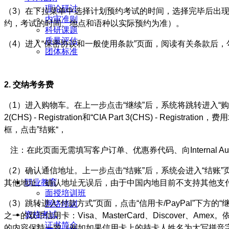
理论研讨
（3）在下拉菜单中选择计划预约考试的时间，选择完毕后出现
内审准则
约，考试的时间、地点和语种以实际预约为准）。
科研课题
质量评估
（4）进入“保密协议和一般使用条款”页面，阅读有关条款后，勾
团体标准
2. 交纳考务费
（1）进入购物车。在上一步点击“继续”后，系统将跳转进入“购物车”页面，首
2(CHS) - Registration和“CIA Part 3(CHS)
框，点击”结账“，
注：在此页面无需填写客户订单、优惠券代码、向Internal Audit Fo
（2）确认通信地址。上一步点击“结账”后，系统会进入“结账
职业教育
其他地址。确认地址无误后，由于中国内地目前不支持其他支
面授培训班
（3）跳转进入“付款方式”页面，点击“信用卡/PayPal”
网络培训
资格考试
之一的双币信用卡：Visa、MasterCard、Discov
证书简介
的内容保持一致（例如如果信用卡上的持卡人姓名为大写拼音字