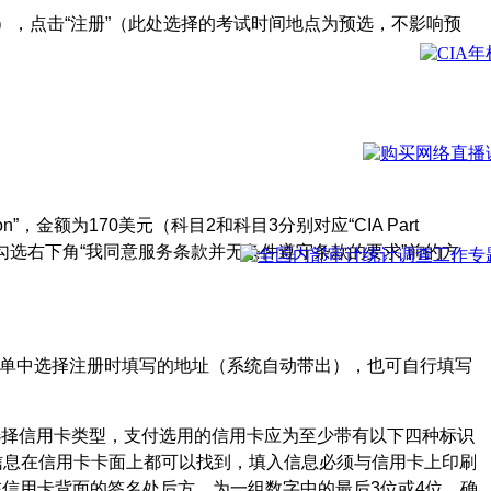
），点击“注册”（此处选择的考试时间地点为预选，不影响预
on”，金额为170美元（科目2和科目3分别对应“CIA Part
可《服务条款》后，勾选右下角“我同意服务条款并无条件遵守条款的要求”前的方
拉菜单中选择注册时填写的地址（系统自动带出），也可自行填写
”步骤选择信用卡类型，支付选用的信用卡应为至少带有以下四种标识
要填写的信息在信用卡卡面上都可以找到，填入信息必须与信用卡上印刷
信用卡背面的签名处后方，为一组数字中的最后3位或4位。确