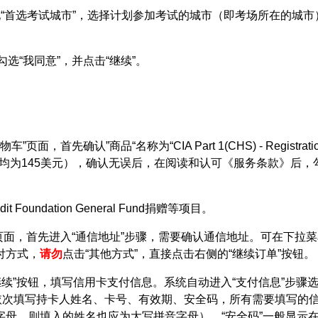
“首选考试城市”，选择计划参加考试的城市（即考场所在的城市
选“我同意”，并点击“继续”。
先确认”商品“名称为“CIA Part 1(CHS) - Registrati
 - Registration，费用均为145美元），确认无误后，在阅读和认
undation General Fund捐赠等项目。
”页面，首先进入“通信地址”步骤，需要确认通信地址。可在下
付方式，
请勿
点击
“
其他方式
”，直接点击
右侧
的“继续订单”按钮。
下方的“继续”按钮，填写信用卡支付信息。系统自动进入“支付信息
er、Amex。依次填写持卡人姓名、卡号、有效期、安全码，所有需
母，则填入的姓名也应为大写拼音字母），“安全码”一般显示在