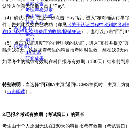
通知公告
认输入信息无误后，点击“Pay”。
考试年检规定
考生管理系统
（
4
）
确认订单。在上一步点击“
Pay
”后，进入“核对确认订单
联系方式
件，告知此次交费已成功（详见
《关于认证过程中收到的各种
杂志图书
在CCMS中所交纳费用的收据/报销凭证
）；也可以点击“回到II
杂志
图书
（5）点击“认证进度”下的“管理我的认证”，进入“复核并提交”
国际资讯
隔为180天。这意味着考生的科目报考即时生效，须在180
IIA资讯
研究成果
如果考生的成绩有效期在科目报考有效期（180天）结束前到
特别说明，
当选择“回到IIA主页”返回CCMS主页时，主页
（
点击阅读
）。
3.已报名考试有效期（考试窗口）的延长
考生由于个人原因无法在180天的科目报考有效期（考试窗口