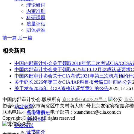
理论研讨
内审准则
科研课题
质量评估
团体标准
前一篇
后一篇
相关新闻
中国内部审计协会关于领取2018年第二次考试CIA/CCS
中国内部审计协会关于领取2025年10-12月达成认证要求
中国内部审计协会关于CIA考试2021年第三次机考预约
关于延长2026年第三次CIA/IAP科目报考窗口时间的公告
关于发布2026年《CIA资格认证简章》的公告
2025-12-26 
中国内部审计协会.版权所有
京ICP备05047823号-1
京公网
协会地址：北京市海淀区中关村南大街1号北京友谊宾馆嘉宾楼一层
职业教育
联系电话：
点击查看
电子邮箱：xuanchuan@ciia.com.cn
面授培训班
Copyright © 2018 . All rights reserved
网络培训
资格考试
证书简介