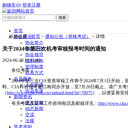
购物车(0)
登录
注册
首页
当前位置：
首页
>
通知公告（资格考试）
> 详情
协会概况
协会简介
关于2024年第三次机考审核报考时间的通知
协会章程
协会领导
2024-06-28 10:11:46
组织机构
管理制度
各位考生：
联系方式
会员服务
2024年第三次CIA资质审核工作将于2024年7月1日
入会申请
料。CIA科目报考窗口将同步开放，至7月20日截止。请广大考
会员名录
（
http://www.ciia.com.cn/cndetail.html?id=78975
），以便妥善安
新闻资讯
图片新闻
有关考试及证书工作咨询电话及邮箱详见：
http://www.ciia
动态新闻
交流
法规
学术准则