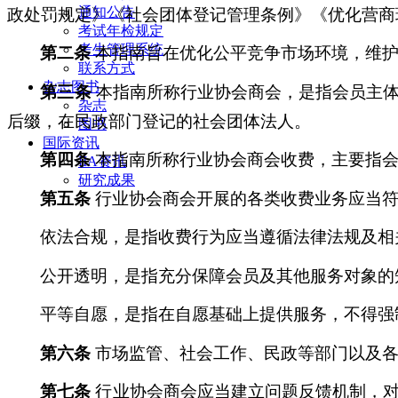
通知公告
政处罚规定》《社会团体登记管理条例》《优化营商
考试年检规定
考生管理系统
第二条
本指南旨在优化公平竞争市场环境，维护
联系方式
杂志图书
第三条
本指南所称行业协会商会，是指会员主体为
杂志
后缀，在民政部门登记的社会团体法人。
图书
国际资讯
第四条
本指南所称行业协会商会收费，主要指会
IIA资讯
研究成果
第五条
行业协会商会开展的各类收费业务应当符
依法合规，是指收费行为应当遵循法律法规及相
公开透明，是指充分保障会员及其他服务对象的
平等自愿，是指在自愿基础上提供服务，不得强
第六条
市场监管、社会工作、民政等部门以及各
第七条
行业协会商会应当建立问题反馈机制，对