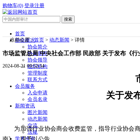
购物车(0)
登录
注册
首页
当前位置：
首页
>
动态新闻
> 详情
协会概况
协会简介
市场监管总局 中央社会工作部 民政部 关于发布《
协会章程
协会领导
2024-08-21 09:52:34
组织机构
管理制度
联系方式
会员服务
入会申请
关于发
会员名录
新闻资讯
图片新闻
动态新闻
交流
为加强行业协会商会收费监管，指导行业协会
法规
南》，现予以公告。
学术准则