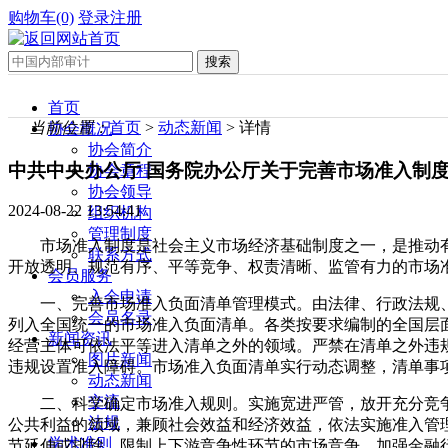
购物车(0)
登录
注册
首页
当前位置：
首页
>
动态新闻
> 详情
协会概况
协会简介
中共中央办公厅 国务院办公厅关于完善市场准入制
协会章程
协会领导
2024-08-22 13:54:41
组织机构
管理制度
市场准入制度是社会主义市场经济基础制度之一，是推动
联系方式
开放透明、规范有序、平等竞争、权责清晰、监管有力的市场
会员服务
入会申请
一、完善市场准入负面清单管理模式。由法律、行政法规
会员名录
列入全国统一的市场准入负面清单。各类按要求编制的全国层
新闻资讯
经营主体可依法平等进入清单之外的领域。严禁在清单之外违
图片新闻
违规设置准入障碍。市场准入负面清单实行动态调整，清单事
动态新闻
交流
二、科学确定市场准入规则。实施宽进严管，放开充分竞
法规
公共利益的领域，兼顾社会效益和经济效益，依法实施准入管
学术准则
节延伸或排除、限制上下游竞争性环节的市场竞争。加强金融