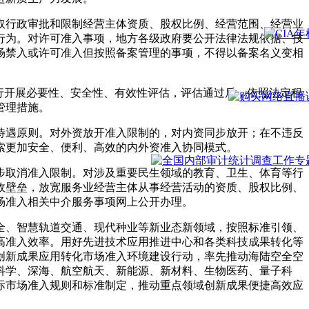
取行政审批和限制经营主体资质、股权比例、经营范围、经营业
行为。对许可准入事项，地方各级政府要公开法律法规依据、技
场禁入或许可准入但按照备案管理的事项，不得以备案名义变相
行开展必要性、安全性、有效性评估，评估通过后，依照法定程
管理措施。
待遇原则。对外资放开准入限制的，对内资同步放开；在不违反
索更加安全、便利、高效的内外资准入协同模式。
步取消准入限制。对涉及重要民生领域的教育、卫生、体育等行
政壁垒，放宽服务业经营主体从事经营活动的资质、股权比例、
场准入相关中介服务事项网上公开办理。
全、智慧轨道交通、现代种业等新业态新领域，按照标准引领、
高准入效率。用好先进技术应用推进中心和各类科技成果转化等
创新成果应用转化市场准入环境建设行动，率先推动海陆空全空
科学、深海、航空航天、新能源、新材料、生物医药、量子科
际市场准入规则和标准制定，推动重点领域创新成果便捷高效应