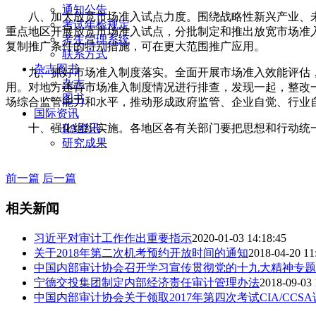
通知公告
八、加大放宽市场准入试点力度。围绕战略性新兴产业、
考试年检规定
重点地区开展放宽市场准入试点，分批制定和推出放宽市场准
考生管理系统
复制推广条件的特别措施，可在更大范围推广应用。
联系方式
杂志图书
九、抓好市场准入制度落实。全面开展市场准入效能评估
杂志
用。对地方违背市场准入制度情况进行排查，发现一起，整改
图书
场综合监管能力和水平，推动形成政府监管、企业自觉、行业
国际资讯
IIA资讯
十、强化组织实施。各地区各有关部门要把思想和行动统
研究成果
前一篇
后一篇
相关新闻
习近平对审计工作作出重要指示
2020-01-03 14:18:45
关于2018年第二次机考预约开放时间的通知
2018-04-20 11
中国内部审计协会召开学习宣传贯彻党的十九大精神专题
宁德交投集团制定内部经济责任审计管理办法
2018-09-03 
中国内部审计协会关于领取2017年第四次考试CIA/CCS