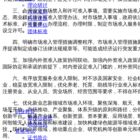
理论研讨
三、合理设定市场禁入和许可准入事项。需要实施市场准
内审准则
态、商业模式等许可准入管理办法。对市场禁入事项，政府依
科研课题
术标准、许可要求、办理流程、办理时限，制定市场准入服务
质量评估
设立许可。
团体标准
四、明确市场准入管理措施调整程序。市场准入管理措施
序提请制定或修订法律法规规章等。可能造成经济运行突发重
五、加强内外资准入政策协同联动。加强内外资准入政策
国际协定和承诺的前提下，对内资设定准入门槛的，对外资同
六、有序放宽服务业准入限制。对不涉及国家安全、社会
业，稳妥放宽准入限制，优化养老、托育、助残等行业准入标
注册资金、从业人员、营业场所、经营范围等要求，不得在环
七、优化新业态新领域市场准入环境。聚焦深海、航天、
场景开放、市场推动、产业聚集、体系升级的原则和路径，分
职业教育
创新平台，畅通产业体系、创新资源、资本要素、应用场景、
面授培训班
间智能无人体系应用和标准建设，加快构建绿色能源等领域准
网络培训
技、现代种业等领域，推动重点企业、研究机构等创新单元和
资格考试
用。
证书简介