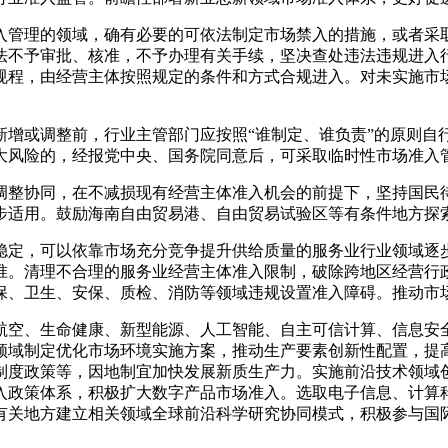
入管理的领域，确有必要的可依法制定市场禁入的措施，或者采
法不予审批、核准，不予办理有关手续，坚决查处违法违规进入
规程，由经营主体按照规定的条件和方式合规进入。对未实施市
新增或调整前，行业主管部门应按照“谁制定、谁负责”的原则自
大风险的，经报党中央、国务院同意后，可采取临时性市场准入
调整协同，在不减损现有经营主体准入机会的前提下，坚持国民
步适用。鼓励海南自由贸易港、自由贸易试验区等有条件地方探
稳定，可以依靠市场充分竞争提升供给质量的服务业行业领域逐
准。清理不合理的服务业经营主体准入限制，破除跨地区经营行
保、卫生、安保、质检、消防等领域违规设置准入障碍。推动市
航空、生命健康、新型能源、人工智能、自主可信计算、信息安
领域制定优化市场环境实施方案，推动生产要素创新性配置，提
制度政策等，因地制宜加快发展新质生产力。实施前沿技术领域
入政策体系，积极扩大数字产品市场准入。选取电子信息、计算
有关地方建立相关领域全球前沿科学研究协同模式，积极参与国