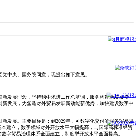
经党中央、国务院同意，现提出如下意见。
彻新发展理念，坚持稳中求进工作总基调，服务构建新发展格
创新发展，为塑造对外贸易发展新动能新优势，加快建设数字中
新发展。主要目标是：到2029年，可数字化交付的服务贸易规
基本建立，数字领域对外开放水平大幅提高，与国际高标准经贸
效的数字贸易治理体系全面建立，制度型开放水平全面提高。