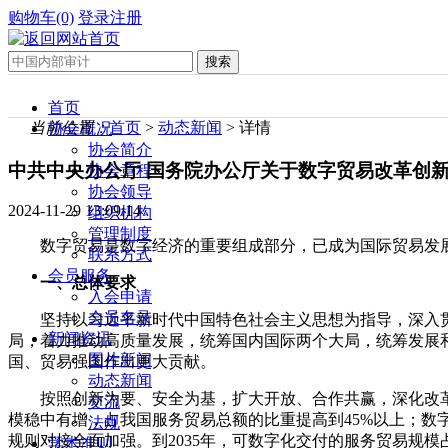
购物车(0)
登录
注册
首页
当前位置：
首页
>
动态新闻
> 详情
协会概况
协会简介
中共中央办公厅 国务院办公厅关于数字贸易改革创
协会章程
协会领导
2024-11-29 13:09:14
组织机构
管理制度
数字贸易是数字经济的重要组成部分，已成为国际贸易发
联系方式
会员服务
一、总体要求
入会申请
会员名录
坚持以习近平新时代中国特色社会主义思想为指导，深入
新闻资讯
局，着力推动高质量发展，统筹国内国际两个大局，统筹发展
图片新闻
国、贸易强国作出更大贡献。
动态新闻
按照创新为要、安全为基，扩大开放、合作共赢，深化改革
交流
模稳中有增，占我国服务贸易总额的比重提高到45%以上；
法规
规则对接全面加强。到2035年，可数字化交付的服务贸易规
学术准则