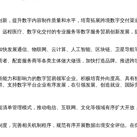
创新，提升数字内容制作质量和水平，培育拓展跨境数字交付渠
、远程医疗、数字化交付的专业服务等数字服务贸易创新发展，
加快发展通信、物联网、云计算、人工智能、区块链、卫星导航
营者、配套服务商等各类主体做大做强，加快打造品牌。推进跨境
新能力和影响力的数字贸易领军企业。积极培育外向度高、具有
群。支持数字平台企业有序发展，在引领发展、创造就业、国际
面清单管理模式，推动电信、互联网、文化等领域有序扩大开放
制度，完善相关机制程序，规范有序开展数据出境安全评估。在