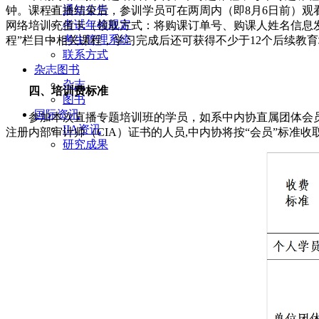
通知公告
钟。课程直播结束后，参训学员可在两周内（即8月6日前）观
考试年检规定
网络培训充值卡（领取方式：将购课订单号、购课人姓名信息发送邮件
考生管理系统
程”栏目中相关课程，学习完成后还可获得不少于12个后续教
联系方式
杂志图书
杂志
四、培训费标准
图书
国际资讯
参加本次直播专题培训班的学员，如系中内协直属团体会
IIA资讯
注册内部审计师（CIA）证书的人员,中内协将按“会员”标准
研究成果