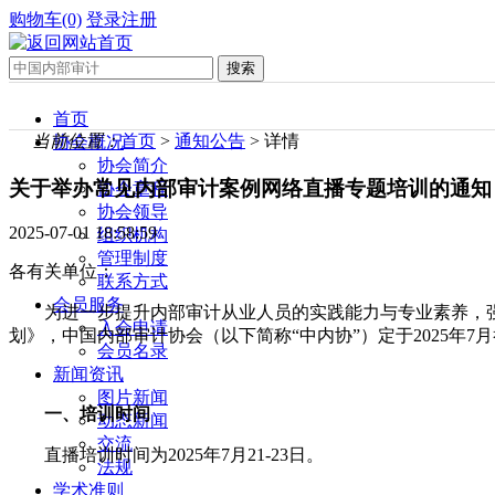
购物车(0)
登录
注册
首页
当前位置：
首页
>
通知公告
> 详情
协会概况
协会简介
关于举办常见内部审计案例网络直播专题培训的通知
协会章程
协会领导
2025-07-01 18:58:59
组织机构
管理制度
各有关单位：
联系方式
会员服务
为进一步提升内部审计从业人员的实践能力与专业素养，强
入会申请
划》，中国内部审计协会（以下简称“中内协”）定于2025年
会员名录
新闻资讯
图片新闻
一、培训时间
动态新闻
交流
直播培训时间为2025年7月21-23日。
法规
学术准则