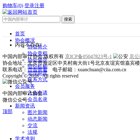
购物车(0)
登录
注册
首页
协会概况
内容不存在!
协会简介
协会章程
中国内部审计协会.版权所有
京ICP备05047823号-1
京公网
协会领导
协会地址：北京市海淀区中关村南大街1号北京友谊宾馆嘉宾楼一层
组织机构
联系电话：
点击查看
电子邮箱：xuanchuan@ciia.com.cn
管理制度
Copyright © 2018 . All rights reserved
联系方式
会员服务
入会申请
中国内部审计协会
会员名录
微信公众号
新闻资讯
顶部
图片新闻
动态新闻
交流
法规
学术准则