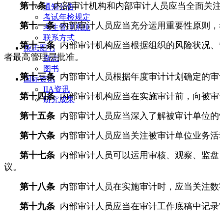
第十条
内部审计机构和内部审计人员应当全面关
通知公告
考试年检规定
第十一条
内部审计人员应当充分运用重要性原则，
考生管理系统
联系方式
第十二条
内部审计机构应当根据组织的风险状况、
杂志图书
者最高管理层批准。
杂志
图书
第十三条
内部审计人员根据年度审计计划确定的审
国际资讯
IIA资讯
第十四条
内部审计机构应当在实施审计前，向被审
研究成果
第十五条
内部审计人员应当深入了解被审计单位的
第十六条
内部审计人员应当关注被审计单位业务活
第十七条
内部审计人员可以运用审核、观察、监盘
议。
第十八条
内部审计人员在实施审计时，应当关注数
第十九条
内部审计人员应当在审计工作底稿中记录