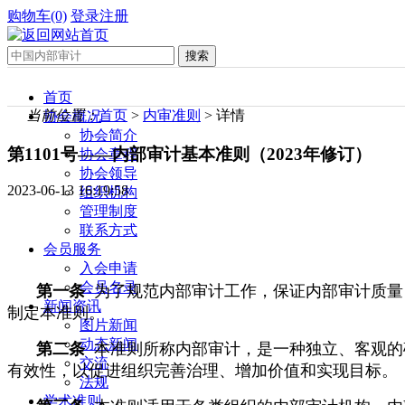
购物车(0)
登录
注册
首页
当前位置：
首页
>
内审准则
> 详情
协会概况
协会简介
第1101号——内部审计基本准则（2023年修订）
协会章程
协会领导
2023-06-13 16:19:58
组织机构
管理制度
联系方式
会员服务
入会申请
会员名录
第一条
为了规范内部审计工作，保证内部审计质量
新闻资讯
制定本准则。
图片新闻
动态新闻
第二条
本准则所称内部审计，是一种独立、客观的
交流
有效性，以促进组织完善治理、增加价值和实现目标。
法规
学术准则