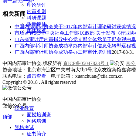
前一篇
后一篇
理论研讨
内审准则
相关新闻
科研课题
质量评估
中国内部审计协会关于2017年内部审计理论研讨获奖情
团体标准
市场监管总局 中央社会工作部 民政部 关于发布《行业
山东省审计厅内审指导中心党支部全体党员干部参观曲阜
广西内部审计师协会成功举办内部审计信息化转型远程视频
广西内部审计师协会成功举办工程审计培训班
2017-08-31 
中国内部审计协会.版权所有
京ICP备05047823号-1
京公网
协会地址：北京市海淀区中关村南大街1号北京友谊宾馆嘉宾楼一层
联系电话：
点击查看
电子邮箱：xuanchuan@ciia.com.cn
Copyright © 2018 . All rights reserved
中国内部审计协会
微信公众号
职业教育
面授培训班
顶部
网络培训
资格考试
证书简介