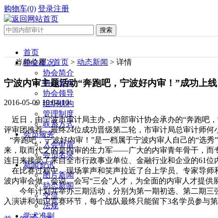
购物车(0)
登录
注册
首页
当前位置：
首页
>
动态新闻
> 详情
协会概况
协会简介
宁波内审主题活动“奔跑吧，宁波好内审！”成功上线
协会章程
协会领导
2016-05-09 10:04:10
组织机构
管理制度
近日，由宁波市审计局主办，内部审计协会承办的“奔跑吧，宁
联系方式
评审团推荐，最终24位成功晋级第二轮，市审计局总审计师何
会员服务
“奔跑吧，宁波好内审！”是一档属于宁波内审人自己的“选秀
入会申请
来，取而代之的是内审的生力军——广大的内审青年骨干，而
会员名录
连日来接受了来自全市行政事业单位、金融行业和企业的61位
新闻资讯
在比赛过程中，现场掌声和笑声拉近了台上学员、专家导师和
图片新闻
波内审会做、会说、会写“三会”人才，为全面的内审人才提供
动态新闻
今年计划共举办三期活动，分别为第一期初选、第二期三强赛
交流
入演讲和知识竞赛环节，每个战队最终只能留下3名学员参与第
法规
学术准则