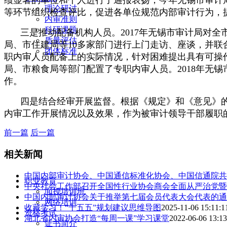
绩显著的单位和个人进行了通报表扬，今年无锡市审计
理论研讨
等环节组织检查评比，促进各单位规范内部审计行为，
内审准则
科研课题
三是推动配备机构人员。2017年无锡市审计局对
质量评估
局、市住建局等10多家部门进行上门走访、座谈，并
团体标准
职内审人员配备上的实际情况，针对困难提出具有可操
局、市粮食局等部门配置了专职内审人员。2018年无
作。
四是结合经审开展监督。根据《规定》和《意见》的
内审工作开展情况以及效果，作为被审计领导干部履职
前一篇
后一篇
相关新闻
中国内部审计协会、中国通信标准化协会、中国信通院共同
职业教育
中央社会工作部召开全国性行业协会商会全面从严治党暨
面授培训班
中国内部审计协会关于推举第七届会员代表大会代表的通
网络培训
收藏学习！“十五五”规划建议思维导图
2025-11-06 15:11:1
资格考试
湖北省内审协会打造“每周一课”学习课堂
2022-06-06 13:13
证书简介