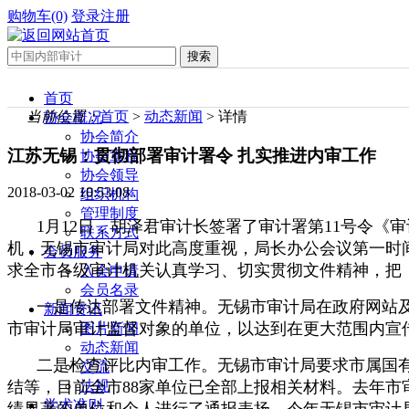
购物车(0)
登录
注册
首页
当前位置：
首页
>
动态新闻
> 详情
协会概况
协会简介
江苏无锡：贯彻部署审计署令 扎实推进内审工作
协会章程
协会领导
2018-03-02 10:53:08
组织机构
管理制度
1月12日，胡泽君审计长签署了审计署第11号令
联系方式
机，无锡市审计局对此高度重视，局长办公会议第一时
会员服务
求全市各级审计机关认真学习、切实贯彻文件精神，把
入会申请
会员名录
一是传达部署文件精神。无锡市审计局在政府网站及
新闻资讯
市审计局审计监督对象的单位，以达到在更大范围内宣
图片新闻
动态新闻
二是检查评比内审工作。无锡市审计局要求市属国有
交流
法规
结等，目前全市88家单位已全部上报相关材料。去年市
学术准则