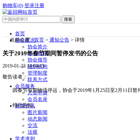
购物车(0)
登录
注册
首页
当前位置：
首页
>
通知公告
> 详情
协会概况
协会简介
关于2019年春节期间暂停发书的公告
协会章程
协会领导
2019-01-23 14:04:45
组织机构
管理制度
敬告读者：
联系方式
会员服务
因春节假期物流停运，协会于2019年1月25日至2月11
入会申请
会员名录
特此告知。
新闻资讯
图片新闻
动态新闻
交流
法规
学术准则