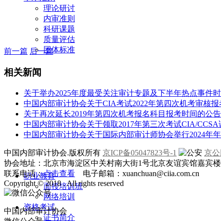
理论研讨
内审准则
科研课题
质量评估
团体标准
前一篇
后一篇
相关新闻
关于举办2025年度最受关注审计专题及下半年热点事件
中国内部审计协会关于CIA考试2022年第四次机考审核
关于再次延长2019年第四次机考报名科目报考时间的公告
中国内部审计协会关于领取2017年第三次考试CIA/CCS
中国内部审计协会关于国际内部审计师协会举行2024年
中国内部审计协会.版权所有
京ICP备05047823号-1
京公网
协会地址：北京市海淀区中关村南大街1号北京友谊宾馆嘉宾楼一层
联系电话：
点击查看
电子邮箱：xuanchuan@ciia.com.cn
职业教育
Copyright © 2018 . All rights reserved
面授培训班
网络培训
资格考试
中国内部审计协会
证书简介